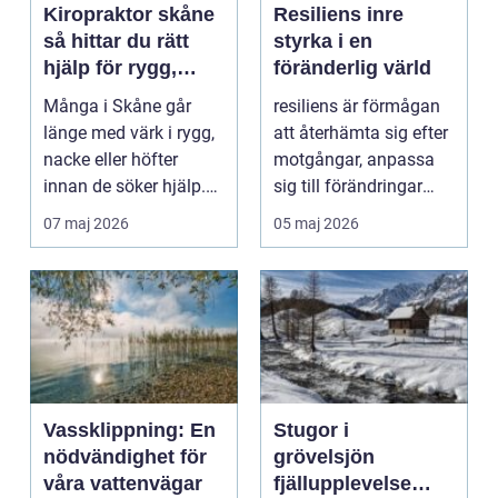
Kiropraktor skåne
Resiliens inre
så hittar du rätt
styrka i en
hjälp för rygg,
föränderlig värld
nacke och leder
Många i Skåne går
resiliens är förmågan
länge med värk i rygg,
att återhämta sig efter
nacke eller höfter
motgångar, anpassa
innan de söker hjälp.
sig till förändringar
Ofta har smärtan s...
och samtidigt...
07 maj 2026
05 maj 2026
Vassklippning: En
Stugor i
nödvändighet för
grövelsjön
våra vattenvägar
fjällupplevelse