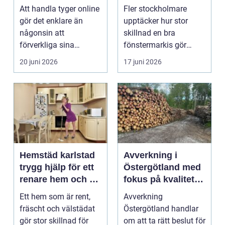
pris
och bättre
Att handla tyger online
Fler stockholmare
inomhusklimat
gör det enklare än
upptäcker hur stor
någonsin att
skillnad en bra
förverkliga sina
fönstermarkis gör
sömnadsprojekt.
både för komfort och
20 juni 2026
17 juni 2026
Utbudet är ...
energif...
Hemstäd karlstad
Avverkning i
trygg hjälp för ett
Östergötland med
renare hem och en
fokus på kvalitet
lugnare vardag
och hållbarhet
Ett hem som är rent,
Avverkning
fräscht och välstädat
Östergötland handlar
gör stor skillnad för
om att ta rätt beslut för