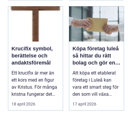
Krucifix symbol,
Köpa företag luleå
berättelse och
så hittar du rätt
andaktsföremål
bolag och gör en
trygg affär
Ett krucifix är mer än
Att köpa ett etablerat
ett kors med en figur
företag i Luleå kan
av Kristus. För många
vara ett smart steg för
kristna fungerar det
den som vill växa
som en konce...
snabbt. I ställ...
18 april 2026
17 april 2026