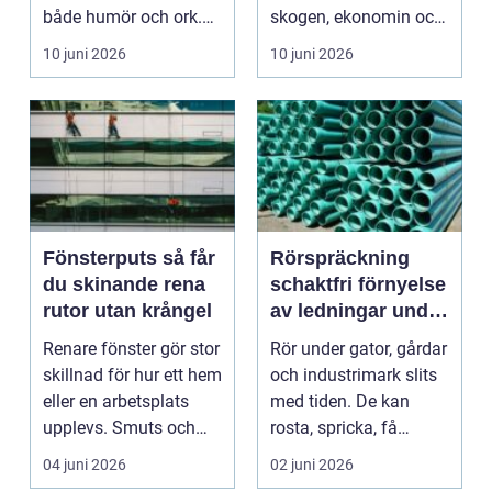
både humör och ork.
skogen, ekonomin och
Samtidigt upple...
m...
10 juni 2026
10 juni 2026
Fönsterputs så får
Rörspräckning
du skinande rena
schaktfri förnyelse
rutor utan krångel
av ledningar under
mark
Renare fönster gör stor
Rör under gator, gårdar
skillnad för hur ett hem
och industrimark slits
eller en arbetsplats
med tiden. De kan
upplevs. Smuts och
rosta, spricka, få
flammor slä...
rötinträngning e...
04 juni 2026
02 juni 2026