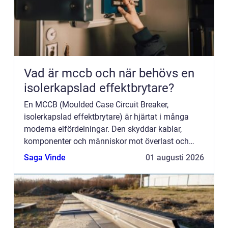
Vad är mccb och när behövs en
isolerkapslad effektbrytare?
En MCCB (Moulded Case Circuit Breaker,
isolerkapslad effektbrytare) är hjärtat i många
moderna elfördelningar. Den skyddar kablar,
komponenter och människor mot överlast och
kortslutning, och används i allt från mindre
Saga Vinde
01 augusti 2026
industrimaskiner till stora fas...