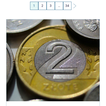
1
2
3
…
34