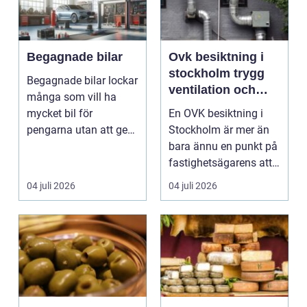
Begagnade bilar
Ovk besiktning i
stockholm trygg
Begagnade bilar lockar
ventilation och
många som vill ha
bättre
mycket bil för
En OVK besiktning i
inomhusklimat
pengarna utan att ge
Stockholm är mer än
avkall p&ari...
bara ännu en punkt på
fastighetsägarens att
göra-lista. Den ...
04 juli 2026
04 juli 2026