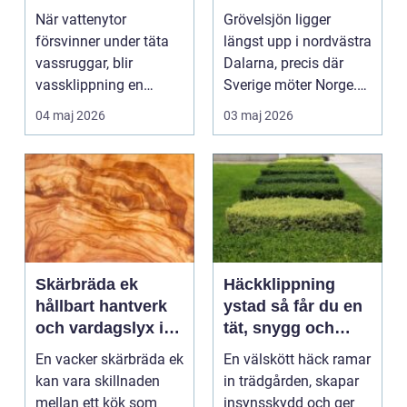
med frihetskänsla
När vattenytor
Grövelsjön ligger
året runt
försvinner under täta
längst upp i nordvästra
vassruggar, blir
Dalarna, precis där
vassklippning en
Sverige möter Norge.
kritisk å...
Området är känt f...
04 maj 2026
03 maj 2026
Skärbräda ek
Häckklippning
hållbart hantverk
ystad så får du en
och vardagslyx i
tät, snygg och
köket
hållbar häck
En vacker skärbräda ek
En välskött häck ramar
kan vara skillnaden
in trädgården, skapar
mellan ett kök som
insynsskydd och ger