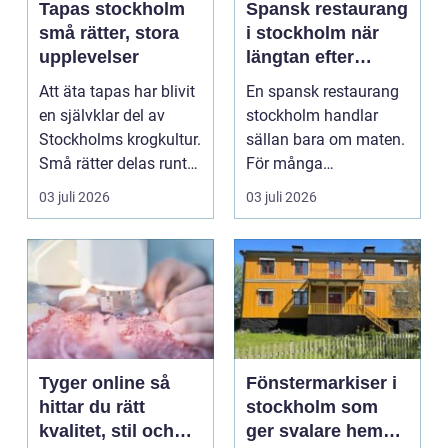
Tapas stockholm
Spansk restaurang
små rätter, stora
i stockholm när
upplevelser
längtan efter
tapas, vin och
Att äta tapas har blivit
En spansk restaurang
vardagsflykt slår
en självklar del av
stockholm handlar
till
Stockholms krogkultur.
sällan bara om maten.
Små rätter delas runt
För många
bordet, gl...
stockholmare är den
03 juli 2026
03 juli 2026
snarare e...
Tyger online så
Fönstermarkiser i
hittar du rätt
stockholm som
kvalitet, stil och
ger svalare hem