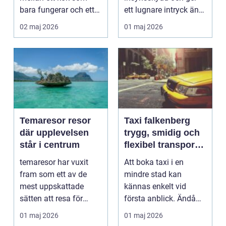
bara fungerar och ett
ett lugnare intryck än
kök som inspirer...
ett staket. ...
02 maj 2026
01 maj 2026
Temaresor resor
Taxi falkenberg
där upplevelsen
trygg, smidig och
står i centrum
flexibel transport
på västkusten
temaresor har vuxit
Att boka taxi i en
fram som ett av de
mindre stad kan
mest uppskattade
kännas enkelt vid
sätten att resa för
första anblick. Ändå
resenärer som vill ha
märker många snabbt
01 maj 2026
01 maj 2026
me...
hur my...