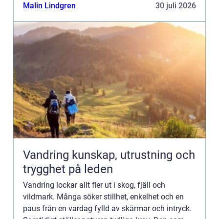
ett bakverk få en helt ny karaktär. Kryddor
Malin Lindgren
30 juli 2026
fungerar som små nycklar til...
Vandring kunskap, utrustning och
trygghet på leden
Vandring lockar allt fler ut i skog, fjäll och
vildmark. Många söker stillhet, enkelhet och en
paus från en vardag fylld av skärmar och intryck.