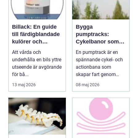
Billack: En guide
Bygga
till färdigblandade
pumptracks:
kulörer och
Cykelbanor som
högkvalitativa
lockar alla åldrar
Att vårda och
En pumptrack är en
resultat
underhålla en bils yttre
spännande cykel- och
utseende är avgörande
actionbana som
för bå...
skapar fart genom
pumpning istä...
13 maj 2026
08 maj 2026