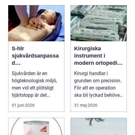
S-hlr
Kirurgiska
sjukvårdsanpassa
instrument i
d
modern ortopedi
hjärtlungräddning
precision,
Sjukvården är en
Kirurgi handlar i
som räddar liv
säkerhet och
högteknologisk miljö,
grunden om precision.
funktion
men vid ett plötsligt
För att en operation
hjärtstopp är det
ska bli lyckad behöver
fortfarande händer, h...
kirurgen inte ba...
01 juni 2026
31 maj 2026