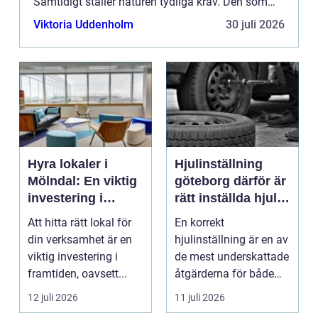
Samtidigt ställer naturen tydliga krav. Den som
planerar väl, vä...
Viktoria Uddenholm
30 juli 2026
Hyra lokaler i
Hjulinställning
Mölndal: En viktig
göteborg därför är
investering i
rätt inställda hjul
framtiden
viktigare än du tror
Att hitta rätt lokal för
En korrekt
din verksamhet är en
hjulinställning är en av
viktig investering i
de mest underskattade
framtiden, oavsett...
åtgärderna för både
säkerhet och ekonomi.
12 juli 2026
11 juli 2026
...