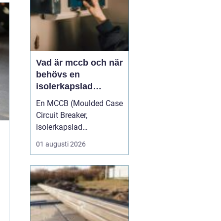
Vad är mccb och när
behövs en
isolerkapslad
effektbrytare?
En MCCB (Moulded Case
Circuit Breaker,
isolerkapslad
effektbrytare) är hjärtat i
01 augusti 2026
många moderna
elfördelningar. Den
skyddar kablar,
komponenter och
människor mot överlast
och kortslutning, och