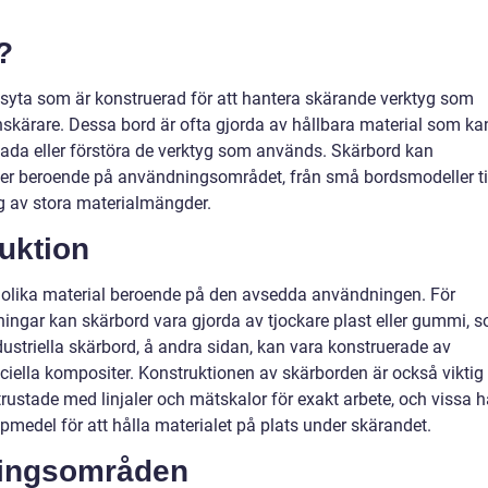
?
etsyta som är konstruerad för att hantera skärande verktyg som
tenskärare. Dessa bord är ofta gjorda av hållbara material som ka
kada eller förstöra de verktyg som används. Skärbord kan
mer beroende på användningsområdet, från små bordsmodeller ti
ng av stora materialmängder.
uktion
d olika material beroende på den avsedda användningen. För
pningar kan skärbord vara gjorda av tjockare plast eller gummi, 
ustriella skärbord, å andra sidan, kan vara konstruerade av
ciella kompositer. Konstruktionen av skärborden är också viktig
rustade med linjaler och mätskalor för exakt arbete, och vissa h
pmedel för att hålla materialet på plats under skärandet.
ningsområden