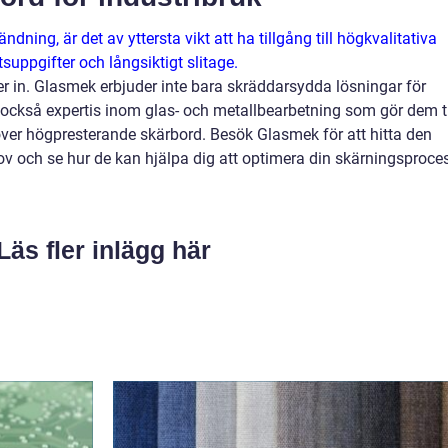
dning, är det av yttersta vikt att ha tillgång till högkvalitativa
uppgifter och långsiktigt slitage.
r in. Glasmek erbjuder inte bara skräddarsydda lösningar för
n också expertis inom glas- och metallbearbetning som gör dem ti
över högpresterande skärbord. Besök Glasmek för att hitta den
hov och se hur de kan hjälpa dig att optimera din skärningsproce
Läs fler inlägg här