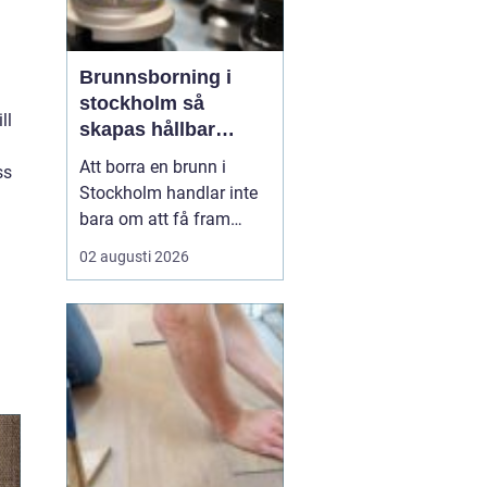
Brunnsborning i
stockholm så
ll
skapas hållbar
tillgång till vatten
Att borra en brunn i
ss
och energi
Stockholm handlar inte
bara om att få fram
vatten eller värme. Det är
02 augusti 2026
också ett långsiktigt
beslut som påverkar
ekonomi, komfort och
miljö under många år. I
en växande
storstadsregion med
begränsad yta,
varierande berggrund
och h...