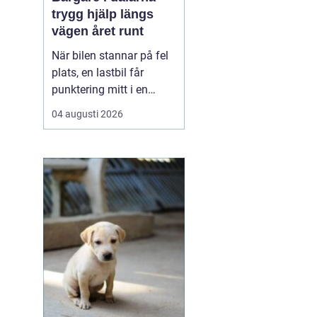
trygg hjälp längs
vägen året runt
När bilen stannar på fel
plats, en lastbil får
punktering mitt i en
uppförsbacke eller
04 augusti 2026
husbilen vägrar starta
inför hemresan blir
behovet av snabb och
trygg vägassistans akut.
En bärgare i Dalarna är
då mer än bara en
transport det handlar om
säkerh...