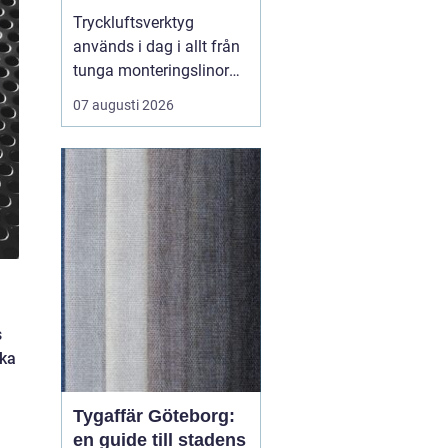
Tryckluftsverktyg
används i dag i allt från
tunga monteringslinor
inom fordonsindustrin
07 augusti 2026
till serviceverkstäder och
mindre verkstäder.
Kraven på produktivitet,
ergonomi och säkerhet
ökar hela tiden,
samtidigt som
stilleståndstider måste
hållas nere. I...
s
ika
Tygaffär Göteborg:
en guide till stadens