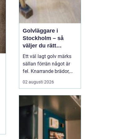
Golvläggare i
Stockholm – så
väljer du rätt
hantverkare för
Ett väl lagt golv märks
hållbara golv
sällan förrän något är
fel. Knarrande brädor,
ojämna skarvar eller
02 augusti 2026
spruckna fogar
påminner dagligen om
ett slarvigt utfört arbete.
Därför blir valet av
golvl&a...