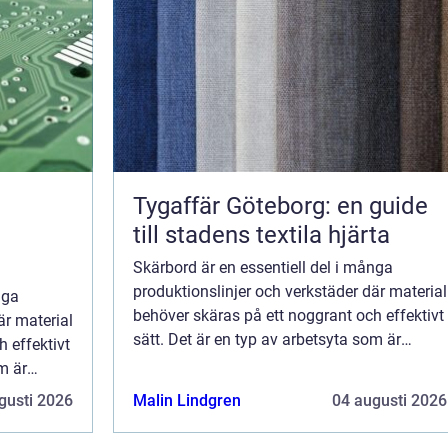
Tygaffär Göteborg: en guide
till stadens textila hjärta
Skärbord är en essentiell del i många
produktionslinjer och verkstäder där material
nga
behöver skäras på ett noggrant och effektivt
är material
sätt. Det är en typ av arbetsyta som är
 effektivt
särskilt utformad f...
m är
gusti 2026
Malin Lindgren
04 augusti 2026