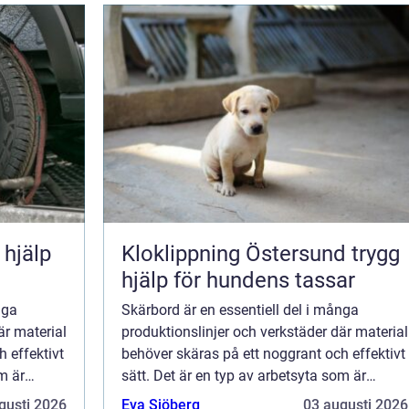
Kloklippning Östersund trygg
hjälp för hundens tassar
nga
Skärbord är en essentiell del i många
är material
produktionslinjer och verkstäder där material
 effektivt
behöver skäras på ett noggrant och effektivt
m är
sätt. Det är en typ av arbetsyta som är
särskilt utformad f...
gusti 2026
Eva Sjöberg
03 augusti 2026