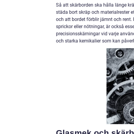
Så att skärborden ska hålla länge kräv
städa bort skräp och materialrester ef
och att bordet förblir jämnt och rent
sprickor eller nötningar, är också essen
precisionsskärningar vid varje använ
och starka kemikalier som kan påverk
Glasmek och skärbo