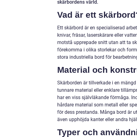
skärbordens värld.
Vad är ett skärbord
Ett skärbord är en specialiserad arb
knivar, fräsar, laserskärare eller vat
motstå upprepade snitt utan att ta s
förekomma i olika storlekar och for
stora industriella bord för bearbetni
Material och konstr
Skärborden är tillverkade i en mäng
tunnare material eller enklare tilläm
har en viss självläkande förmåga. Ind
hårdare material som metall eller spe
för dess prestanda. Många bord är ut
även upphöjda kanter eller andra hjäl
Typer och använd