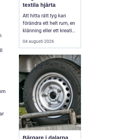
textila hjärta
Att hitta rätt tyg kan
förändra ett helt rum, en
klänning eller ett kreativt
n
projekt. I en stad som
04 augusti 2026
Göteborg, med starka
ll
traditioner inom både
hantverk och design,
spelar tygaffärerna en
viktig roll. De samlar
kuns...
som
ar
Bärgare i dalarna