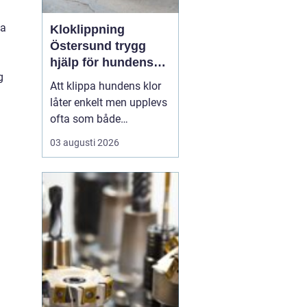
ga
Kloklippning
Östersund trygg
hjälp för hundens
g
tassar
Att klippa hundens klor
låter enkelt men upplevs
ofta som både
stressande och svårt.
03 augusti 2026
Många hundägare i
Östersund tvekar inför
uppgiften, av rädsla för
att klippa i pulpan eller
göra hunden illa.
Samtidigt påverkar för
långa klor hundens
kropp, rörels...