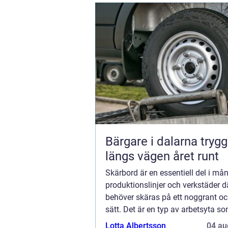
Bärgare i dalarna trygg hjälp
längs vägen året runt
Skärbord är en essentiell del i må
produktionslinjer och verkstäder d
behöver skäras på ett noggrant och
sätt. Det är en typ av arbetsyta so
särskilt utformad f...
Lotta Albertsson
04 au