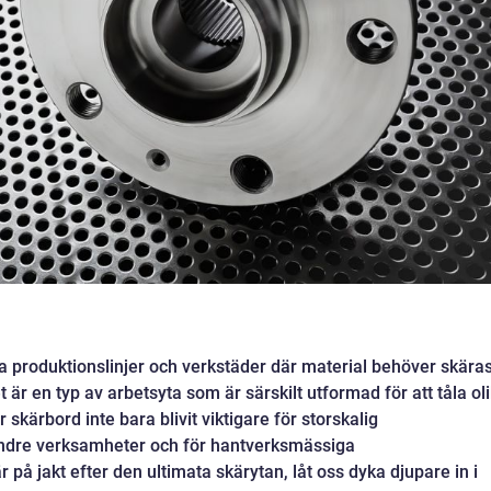
ga produktionslinjer och verkstäder där material behöver skära
t är en typ av arbetsyta som är särskilt utformad för att tåla ol
 skärbord inte bara blivit viktigare för storskalig
indre verksamheter och för hantverksmässiga
å jakt efter den ultimata skärytan, låt oss dyka djupare in i