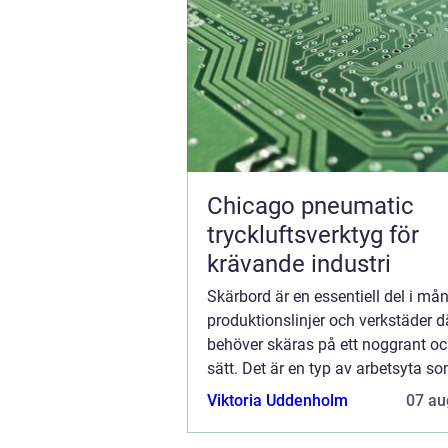
Chicago pneumatic
tryckluftsverktyg för
krävande industri
Skärbord är en essentiell del i må
produktionslinjer och verkstäder d
behöver skäras på ett noggrant och
sätt. Det är en typ av arbetsyta so
särskilt utformad f...
Viktoria Uddenholm
07 au