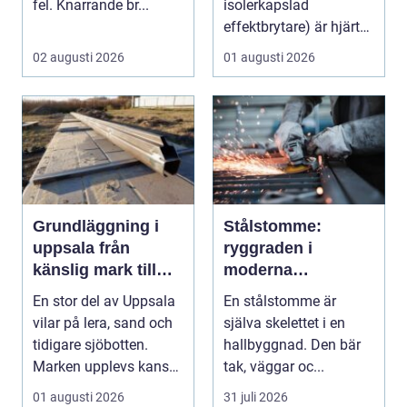
fel. Knarrande br...
isolerkapslad
effektbrytare) är hjärtat
i många moderna
02 augusti 2026
01 augusti 2026
elför...
Grundläggning i
Stålstomme:
uppsala från
ryggraden i
känslig mark till
moderna
stabila
hallbyggnader
En stor del av Uppsala
En stålstomme är
konstruktioner
vilar på lera, sand och
själva skelettet i en
tidigare sjöbotten.
hallbyggnad. Den bär
Marken upplevs kanske
tak, väggar oc...
som stabil ...
01 augusti 2026
31 juli 2026