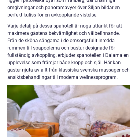
ligger i pittoreska byar som Tällberg, där charmiga
omgivningar och panoramavyer över Siljan bildar en
perfekt kuliss för en avkopplande vistelse.
Varje detalj på dessa spahotell är noga uttänkt för att
maximera gästens bekvämlighet och välbefinnande.
Från de sköna sängarna i de omsorgsfullt inredda
rummen till spapoolerna och bastur designade för
fullständig avkoppling, erbjuder spahotellen i Dalarna en
upplevelse som främjar både kropp och själ. Här kan
gäster njuta av allt från klassiska svenska massager och
ansiktsbehandlingar till moderna wellnessprogram.