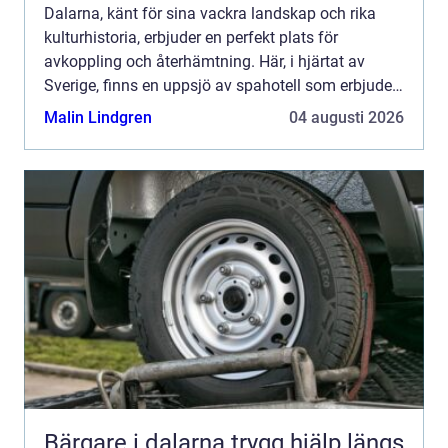
Dalarna, känt för sina vackra landskap och rika
kulturhistoria, erbjuder en perfekt plats för
avkoppling och återhämtning. Här, i hjärtat av
Sverige, finns en uppsjö av spahotell som erbjuder
en tillflykt fr&a...
Malin Lindgren
04 augusti 2026
Bärgare i dalarna trygg hjälp längs