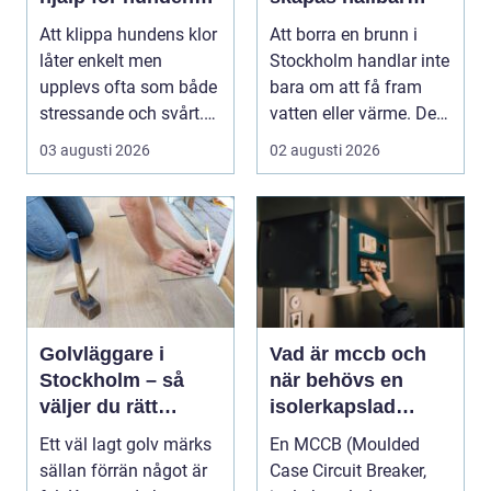
tassar
tillgång till vatten
Att klippa hundens klor
Att borra en brunn i
och energi
låter enkelt men
Stockholm handlar inte
upplevs ofta som både
bara om att få fram
stressande och svårt.
vatten eller värme. Det
Många hundägare...
är också ett...
03 augusti 2026
02 augusti 2026
Golvläggare i
Vad är mccb och
Stockholm – så
när behövs en
väljer du rätt
isolerkapslad
hantverkare för
effektbrytare?
Ett väl lagt golv märks
En MCCB (Moulded
hållbara golv
sällan förrän något är
Case Circuit Breaker,