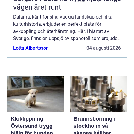
vägen året runt
Dalarna, känt för sina vackra landskap och rika
kulturhistoria, erbjuder en perfekt plats för
avkoppling och återhämtning. Här, i hjärtat av
Sverige, finns en uppsjö av spahotell som erbjuder
en tillflykt fr&a...
Lotta Albertsson
04 augusti 2026
Kloklippning
Brunnsborning i
Östersund trygg
stockholm så
hjälp för hundens
skapas hållbar