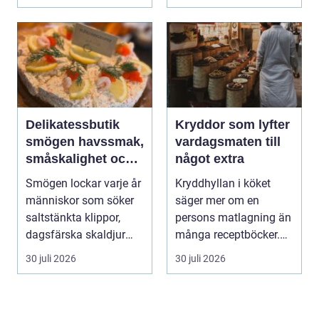
Delikatessbutik
Kryddor som lyfter
smögen havssmak,
vardagsmaten till
småskalighet och
något extra
personligt urval
Smögen lockar varje år
Kryddhyllan i köket
människor som söker
säger mer om en
saltstänkta klippor,
persons matlagning än
dagsfärska skaldjur
många receptböcker.
och genuina smak...
Med några nypor rätt
30 juli 2026
30 juli 2026
s...