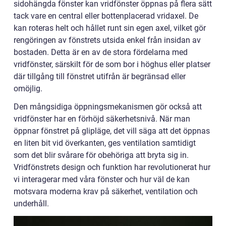
sidohängda fönster kan vridfönster öppnas på flera sätt
tack vare en central eller bottenplacerad vridaxel. De
kan roteras helt och hållet runt sin egen axel, vilket gör
rengöringen av fönstrets utsida enkel från insidan av
bostaden. Detta är en av de stora fördelarna med
vridfönster, särskilt för de som bor i höghus eller platser
där tillgång till fönstret utifrån är begränsad eller
omöjlig.
Den mångsidiga öppningsmekanismen gör också att
vridfönster har en förhöjd säkerhetsnivå. När man
öppnar fönstret på glipläge, det vill säga att det öppnas
en liten bit vid överkanten, ges ventilation samtidigt
som det blir svårare för obehöriga att bryta sig in.
Vridfönstrets design och funktion har revolutionerat hur
vi interagerar med våra fönster och hur väl de kan
motsvara moderna krav på säkerhet, ventilation och
underhåll.