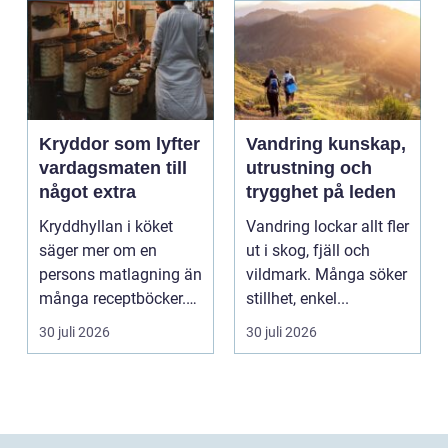
Kryddor som lyfter
Vandring kunskap,
vardagsmaten till
utrustning och
något extra
trygghet på leden
Kryddhyllan i köket
Vandring lockar allt fler
säger mer om en
ut i skog, fjäll och
persons matlagning än
vildmark. Många söker
många receptböcker.
stillhet, enkel...
Med några nypor rätt
30 juli 2026
30 juli 2026
s...