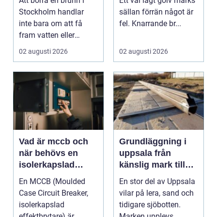
Att borra en brunn i
Ett väl lagt golv märks
och energi
hållbara golv
Stockholm handlar
sällan förrän något är
inte bara om att få
fel. Knarrande br...
fram vatten eller
värme. Det är också
02 augusti 2026
02 augusti 2026
ett...
Vad är mccb och
Grundläggning i
när behövs en
uppsala från
isolerkapslad
känslig mark till
effektbrytare?
stabila
En MCCB (Moulded
En stor del av Uppsala
konstruktioner
Case Circuit Breaker,
vilar på lera, sand och
isolerkapslad
tidigare sjöbotten.
effektbrytare) är
Marken upplevs