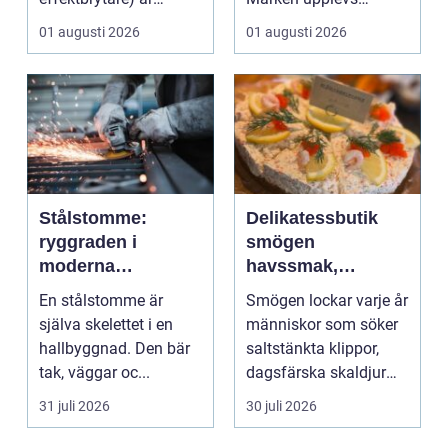
hjärtat i många
kanske som stabil ...
01 augusti 2026
01 augusti 2026
moderna elför...
Stålstomme:
Delikatessbutik
ryggraden i
smögen
moderna
havssmak,
hallbyggnader
småskalighet och
En stålstomme är
Smögen lockar varje år
personligt urval
själva skelettet i en
människor som söker
hallbyggnad. Den bär
saltstänkta klippor,
tak, väggar oc...
dagsfärska skaldjur
och genuina smak...
31 juli 2026
30 juli 2026