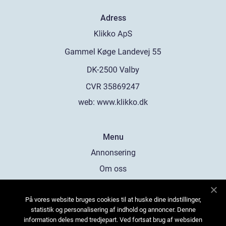
Adress
web:
www.klikko.dk
Menu
Annonsering
Om oss
Cookies
På vores website bruges cookies til at huske dine indstillinger,
Kontakta oss
statistik og personalisering af indhold og annoncer. Denne
Sitemap
information deles med tredjepart. Ved fortsat brug af websiden