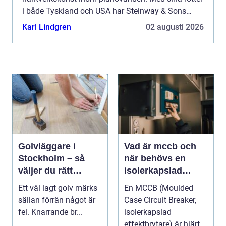
i både Tyskland och USA har Steinway & Sons
sedan mitten av 1800-talet satt st...
Karl Lindgren
02 augusti 2026
Golvläggare i
Vad är mccb och
Stockholm – så
när behövs en
väljer du rätt
isolerkapslad
hantverkare för
effektbrytare?
Ett väl lagt golv märks
En MCCB (Moulded
hållbara golv
sällan förrän något är
Case Circuit Breaker,
fel. Knarrande br...
isolerkapslad
effektbrytare) är hjärtat