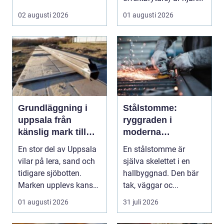
i många moderna
02 augusti 2026
01 augusti 2026
elför...
Grundläggning i
Stålstomme:
uppsala från
ryggraden i
känslig mark till
moderna
stabila
hallbyggnader
En stor del av Uppsala
En stålstomme är
konstruktioner
vilar på lera, sand och
själva skelettet i en
tidigare sjöbotten.
hallbyggnad. Den bär
Marken upplevs kanske
tak, väggar oc...
som stabil ...
01 augusti 2026
31 juli 2026