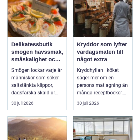
Delikatessbutik
Kryddor som lyfter
smögen havssmak,
vardagsmaten till
småskalighet och
något extra
personligt urval
Smögen lockar varje år
Kryddhyllan i köket
människor som söker
säger mer om en
saltstänkta klippor,
persons matlagning än
dagsfärska skaldjur
många receptböcker.
och genuina smak...
Med några nypor rätt
30 juli 2026
30 juli 2026
s...