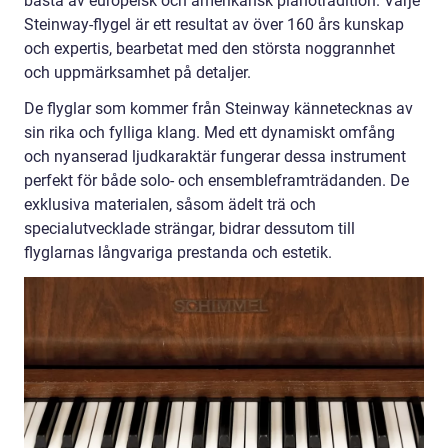
bästa av europeisk och amerikansk pianotradition. Varje
Steinway-flygel är ett resultat av över 160 års kunskap
och expertis, bearbetat med den största noggrannhet
och uppmärksamhet på detaljer.
De flyglar som kommer från Steinway kännetecknas av
sin rika och fylliga klang. Med ett dynamiskt omfång
och nyanserad ljudkaraktär fungerar dessa instrument
perfekt för både solo- och ensembleframträdanden. De
exklusiva materialen, såsom ädelt trä och
specialutvecklade strängar, bidrar dessutom till
flyglarnas långvariga prestanda och estetik.