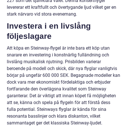
227 som det självklara valet. Denna konsertflygel
levererar ett kraftfullt och övertygande ljud vilket ger en
stark närvaro vid stora evenemang.
Investera i en livslång
följeslagare
Att köpa en Steinway-flygel är inte bara ett köp utan
snarare en investering i konstnärlig fulländning och
livslång musikalisk njutning. Prisbilden varierar
beroende på modell och skick, där nya flyglar vanligtvis
börjar på ungefär 600 000 SEK. Begagnade modeller kan
dock vara mer ekonomiskt fördelaktiga och erbjuder
fortfarande den överlägsna kvalitet som Steinway
garanterar. Det är viktigt att innan köpet få möjligheten
att se, känna och spela på flygeln för att förstå dess
fulla potential. Steinways flyglar är kända för sina
resonanta basslinjer och klara diskanton, vilket
sammantaget ger det klassiska Steinway-ljudet.