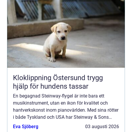
Kloklippning Östersund trygg
hjälp för hundens tassar
En begagnad Steinway-flygel är inte bara ett
musikinstrument, utan en ikon för kvalitet och
hantverkskonst inom pianovärlden. Med sina rötter
i både Tyskland och USA har Steinway & Sons
sedan mitten av 1800-talet satt st...
Eva Sjöberg
03 augusti 2026