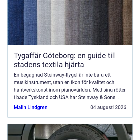
Tygaffär Göteborg: en guide till
stadens textila hjärta
En begagnad Steinway-flygel är inte bara ett
musikinstrument, utan en ikon för kvalitet och
hantverkskonst inom pianovärlden. Med sina rötter
i både Tyskland och USA har Steinway & Sons
sedan mitten av 1800-talet satt st...
Malin Lindgren
04 augusti 2026