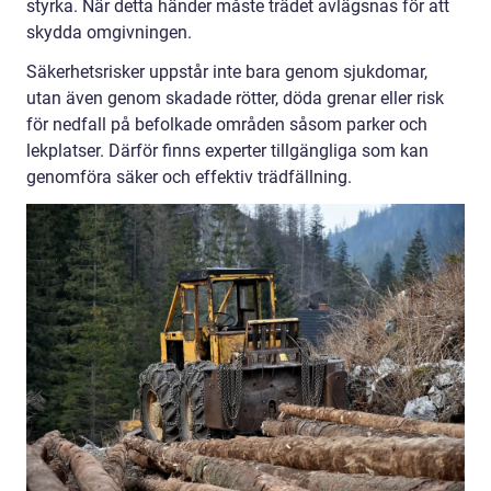
styrka. När detta händer måste trädet avlägsnas för att
skydda omgivningen.
Säkerhetsrisker uppstår inte bara genom sjukdomar,
utan även genom skadade rötter, döda grenar eller risk
för nedfall på befolkade områden såsom parker och
lekplatser. Därför finns experter tillgängliga som kan
genomföra säker och effektiv trädfällning.