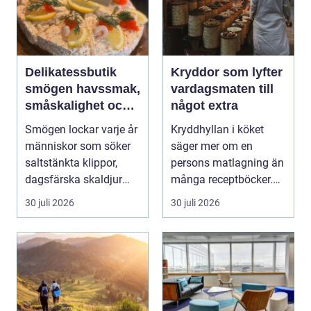
Delikatessbutik
Kryddor som lyfter
smögen havssmak,
vardagsmaten till
småskalighet och
något extra
personligt urval
Smögen lockar varje år
Kryddhyllan i köket
människor som söker
säger mer om en
saltstänkta klippor,
persons matlagning än
dagsfärska skaldjur
många receptböcker.
och genuina smak...
Med några nypor rätt
30 juli 2026
30 juli 2026
s...