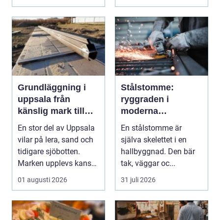
elför...
Grundläggning i
Stålstomme:
uppsala från
ryggraden i
känslig mark till
moderna
stabila
hallbyggnader
En stor del av Uppsala
En stålstomme är
konstruktioner
vilar på lera, sand och
själva skelettet i en
tidigare sjöbotten.
hallbyggnad. Den bär
Marken upplevs kanske
tak, väggar oc...
som stabil ...
01 augusti 2026
31 juli 2026