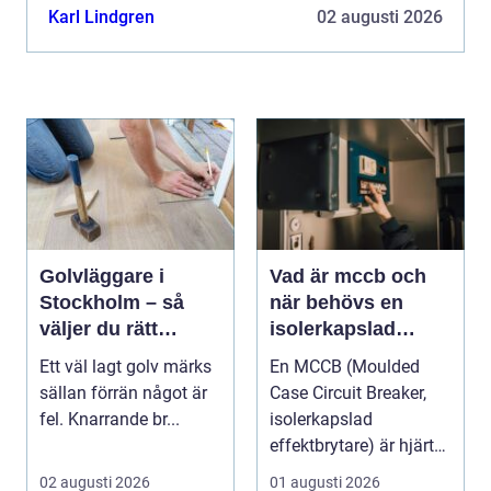
bibeh...
Karl Lindgren
02 augusti 2026
Golvläggare i
Vad är mccb och
Stockholm – så
när behövs en
väljer du rätt
isolerkapslad
hantverkare för
effektbrytare?
Ett väl lagt golv märks
En MCCB (Moulded
hållbara golv
sällan förrän något är
Case Circuit Breaker,
fel. Knarrande br...
isolerkapslad
effektbrytare) är hjärtat
i många moderna
02 augusti 2026
01 augusti 2026