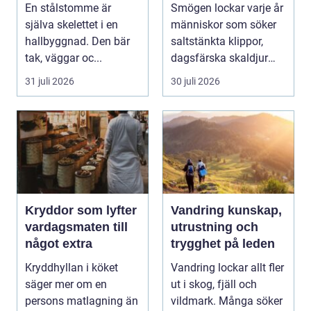
hallbyggnader
personligt urval
En stålstomme är
Smögen lockar varje år
själva skelettet i en
människor som söker
hallbyggnad. Den bär
saltstänkta klippor,
tak, väggar oc...
dagsfärska skaldjur
och genuina smak...
31 juli 2026
30 juli 2026
Kryddor som lyfter
Vandring kunskap,
vardagsmaten till
utrustning och
något extra
trygghet på leden
Kryddhyllan i köket
Vandring lockar allt fler
säger mer om en
ut i skog, fjäll och
persons matlagning än
vildmark. Många söker