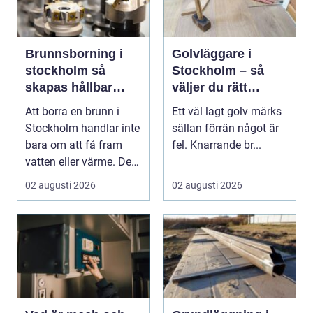
Brunnsborning i
Golvläggare i
stockholm så
Stockholm – så
skapas hållbar
väljer du rätt
tillgång till vatten
hantverkare för
Att borra en brunn i
Ett väl lagt golv märks
och energi
hållbara golv
Stockholm handlar inte
sällan förrän något är
bara om att få fram
fel. Knarrande br...
vatten eller värme. Det
är också ett...
02 augusti 2026
02 augusti 2026