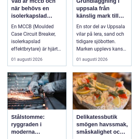
Vad är mccb och
Grundläggning i
när behövs en
uppsala från
isolerkapslad
känslig mark till
effektbrytare?
stabila
En MCCB (Moulded
En stor del av Uppsala
konstruktioner
Case Circuit Breaker,
vilar på lera, sand och
isolerkapslad
tidigare sjöbotten.
effektbrytare) är hjärtat
Marken upplevs kanske
i många moderna
som stabil ...
01 augusti 2026
01 augusti 2026
elför...
Stålstomme:
Delikatessbutik
ryggraden i
smögen havssmak,
moderna
småskalighet och