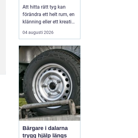
Att hitta rätt tyg kan
förändra ett helt rum, en
klänning eller ett kreativt
projekt. I en stad som
04 augusti 2026
Göteborg, med starka
traditioner inom både
hantverk och design,
spelar tygaffärerna en
viktig roll. De samlar
kuns...
Bärgare i dalarna
trygg hjälp längs