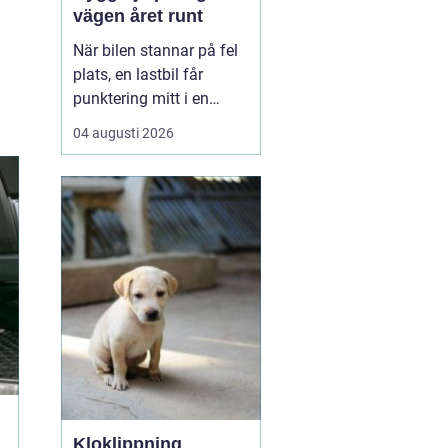
vägen året runt
När bilen stannar på fel
plats, en lastbil får
punktering mitt i en
uppförsbacke eller
04 augusti 2026
husbilen vägrar starta
inför hemresan blir
behovet av snabb och
trygg vägassistans akut.
En bärgare i Dalarna är
då mer än bara en
transport det handlar om
säkerh...
Kloklippning