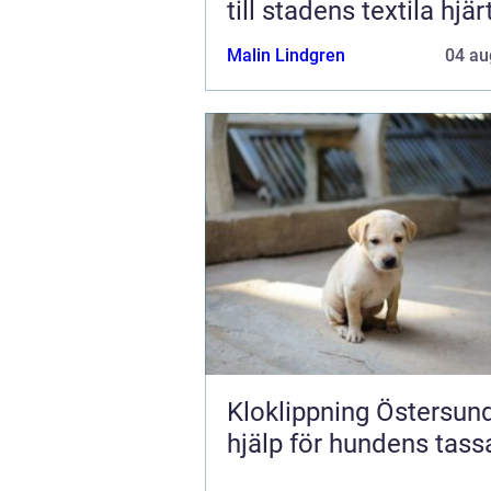
till stadens textila hjär
Malin Lindgren
04 au
Kloklippning Östersund try
hjälp för hundens tass