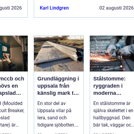
gusti 2026
Karl Lindgren
02 augusti 2026
 mccb och
Grundläggning i
Stålstomme:
hövs en
uppsala från
ryggraden i
apslad
känslig mark till
moderna
rytare?
stabila
hallbyggnader
 (Moulded
En stor del av
En stålstomme är
konstruktioner
uit Breaker,
Uppsala vilar på
själva skelettet i en
pslad
lera, sand och
hallbyggnad. Den
tare) är
tidigare sjöbotten.
bär tak, väggar oc..
i många
Marken upplevs