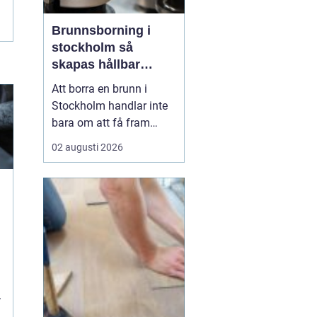
Brunnsborning i
stockholm så
skapas hållbar
tillgång till vatten
Att borra en brunn i
och energi
Stockholm handlar inte
bara om att få fram
vatten eller värme. Det är
02 augusti 2026
också ett långsiktigt
beslut som påverkar
ekonomi, komfort och
miljö under många år. I
en växande
storstadsregion med
begränsad yta,
varierande berggrund
och h...
.