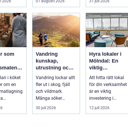
i 2026
01 augusti 2026
31 juli 2026
lför...
kanske som stabil
...
r som
Vandring
Hyra lokaler i
kunskap,
Mölndal: En
smaten
utrustning och
viktig
ot extra
trygghet på
investering i
lan i köket
Vandring lockar allt
Att hitta rätt lokal
leden
framtiden
er om en
fler ut i skog, fjäll
för din verksamhet
 matlagning
och vildmark.
är en viktig
ga
Många söker
investering i
cker. Med
stillhet, enkel...
framtiden, oavsett..
26
30 juli 2026
12 juli 2026
or rätt s...