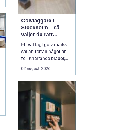
Golvläggare i
Stockholm – så
väljer du rätt
hantverkare för
Ett väl lagt golv märks
hållbara golv
sällan förrän något är
fel. Knarrande brädor,
ojämna skarvar eller
02 augusti 2026
spruckna fogar
påminner dagligen om
ett slarvigt utfört arbete.
Därför blir valet av
golvl&a...
.