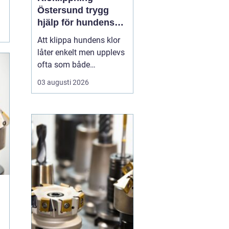
Östersund trygg
hjälp för hundens
tassar
Att klippa hundens klor
låter enkelt men upplevs
ofta som både
stressande och svårt.
03 augusti 2026
Många hundägare i
Östersund tvekar inför
uppgiften, av rädsla för
att klippa i pulpan eller
göra hunden illa.
Samtidigt påverkar för
långa klor hundens
kropp, rörels...