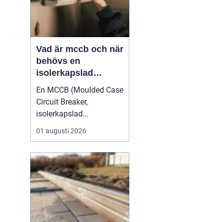
Vad är mccb och när
behövs en
isolerkapslad
effektbrytare?
En MCCB (Moulded Case
Circuit Breaker,
isolerkapslad
effektbrytare) är hjärtat i
01 augusti 2026
många moderna
elfördelningar. Den
skyddar kablar,
komponenter och
människor mot överlast
och kortslutning, och
används i allt från
mindre industrimaskiner