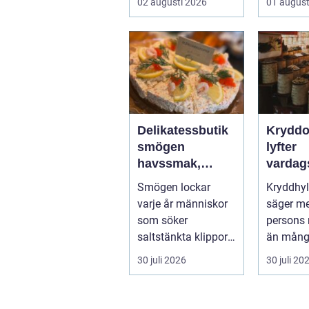
02 augusti 2026
01 august
moderna e
Delikatessbutik
Kryddo
smögen
lyfter
havssmak,
vardag
småskalighet
till någ
Smögen lockar
Kryddhyl
och personligt
varje år människor
säger m
urval
som söker
persons
saltstänkta klippor,
än mån
dagsfärska skaldjur
receptbö
30 juli 2026
30 juli 20
och genuina smak...
några nyp