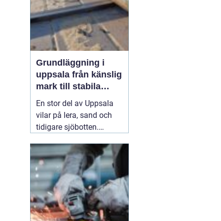
till stora fas...
Grundläggning i
uppsala från känslig
mark till stabila
konstruktioner
En stor del av Uppsala
vilar på lera, sand och
tidigare sjöbotten.
Marken upplevs kanske
som stabil på ytan, men
under ytan kan den vara
både mjuk och rörlig. För
den som planerar att
bygga hus, garage,
industrilokal eller mur