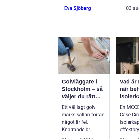
Eva Sjöberg
03 au
Golvläggare i
Vad är
Stockholm – så
när be
väljer du rätt
isolerk
hantverkare för
effektb
Ett väl lagt golv
En MCCB
hållbara golv
märks sällan förrän
Case Circ
något är fel.
isolerka
Knarrande br...
effektbry
hjärtat 