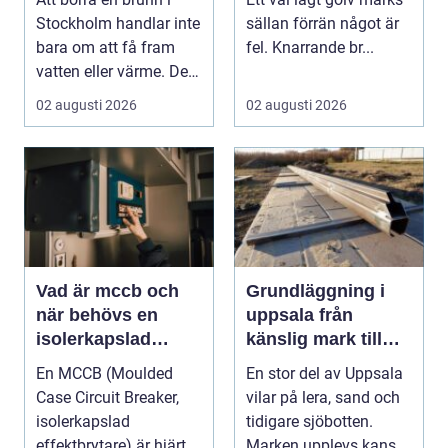
och energi
hållbara golv
Stockholm handlar inte
sällan förrän något är
bara om att få fram
fel. Knarrande br...
vatten eller värme. Det
är också ett...
02 augusti 2026
02 augusti 2026
Vad är mccb och
Grundläggning i
när behövs en
uppsala från
isolerkapslad
känslig mark till
effektbrytare?
stabila
En MCCB (Moulded
En stor del av Uppsala
konstruktioner
Case Circuit Breaker,
vilar på lera, sand och
isolerkapslad
tidigare sjöbotten.
effektbrytare) är hjärtat
Marken upplevs kanske