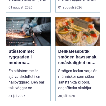
i många moderna
som stabil ...
01 augusti 2026
01 augusti 2026
elför...
Stålstomme:
Delikatessbutik
ryggraden i
smögen havssmak,
moderna
småskalighet och
hallbyggnader
personligt urval
En stålstomme är
Smögen lockar varje år
själva skelettet i en
människor som söker
hallbyggnad. Den bär
saltstänkta klippor,
tak, väggar oc...
dagsfärska skaldjur
och genuina smak...
31 juli 2026
30 juli 2026