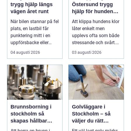
trygg hjälp längs
Östersund trygg
vägen året runt
hjälp för hundens
tassar
När bilen stannar på fel
Att klippa hundens klor
plats, en lastbil får
låter enkelt men
punktering mitt i en
upplevs ofta som både
uppförsbacke eller
stressande och svårt.
husbilen vägr...
Många hundägare...
04 augusti 2026
03 augusti 2026
Brunnsborning i
Golvläggare i
stockholm så
Stockholm – så
skapas hållbar
väljer du rätt
tillgång till vatten
hantverkare för
Att borra en brunn i
Ett väl lagt golv märks