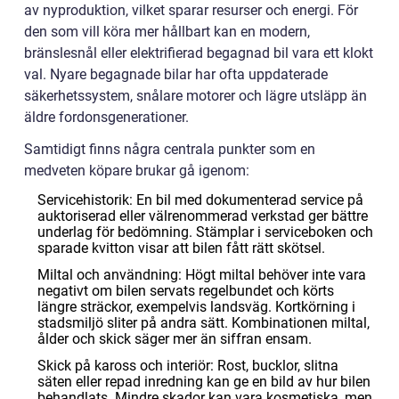
av nyproduktion, vilket sparar resurser och energi. För
den som vill köra mer hållbart kan en modern,
bränslesnål eller elektrifierad begagnad bil vara ett klokt
val. Nyare begagnade bilar har ofta uppdaterade
säkerhetssystem, snålare motorer och lägre utsläpp än
äldre fordonsgenerationer.
Samtidigt finns några centrala punkter som en
medveten köpare brukar gå igenom:
Servicehistorik: En bil med dokumenterad service på
auktoriserad eller välrenommerad verkstad ger bättre
underlag för bedömning. Stämplar i serviceboken och
sparade kvitton visar att bilen fått rätt skötsel.
Miltal och användning: Högt miltal behöver inte vara
negativt om bilen servats regelbundet och körts
längre sträckor, exempelvis landsväg. Kortkörning i
stadsmiljö sliter på andra sätt. Kombinationen miltal,
ålder och skick säger mer än siffran ensam.
Skick på kaross och interiör: Rost, bucklor, slitna
säten eller repad inredning kan ge en bild av hur bilen
behandlats. Mindre skador kan vara kosmetiska, men