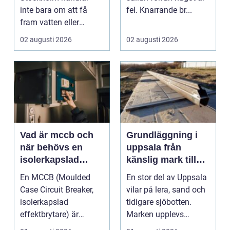
inte bara om att få
fel. Knarrande br...
fram vatten eller
värme. Det är också
02 augusti 2026
02 augusti 2026
ett...
Vad är mccb och
Grundläggning i
när behövs en
uppsala från
isolerkapslad
känslig mark till
effektbrytare?
stabila
En MCCB (Moulded
En stor del av Uppsala
konstruktioner
Case Circuit Breaker,
vilar på lera, sand och
isolerkapslad
tidigare sjöbotten.
effektbrytare) är
Marken upplevs
hjärtat i många
kanske som stabil ...