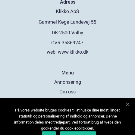
Adress
web:
www.klikko.dk
Menu
Annonsering
Om oss
Cookies
På vores website bruges cookies til at huske dine indstillinger,
Kontakta oss
statistik og personalisering af indhold og annoncer. Denne
Sitemap
information deles med tredjepart. Ved fortsat brug af websiden
godkender du cookiepolitikken.