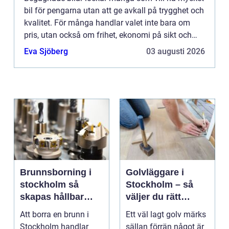
bil för pengarna utan att ge avkall på trygghet och
kvalitet. För många handlar valet inte bara om
pris, utan också om frihet, ekonomi på sikt och
ansvar för...
Eva Sjöberg
03 augusti 2026
Brunnsborning i
Golvläggare i
stockholm så
Stockholm – så
skapas hållbar
väljer du rätt
tillgång till vatten
hantverkare för
Att borra en brunn i
Ett väl lagt golv märks
och energi
hållbara golv
Stockholm handlar
sällan förrän något är