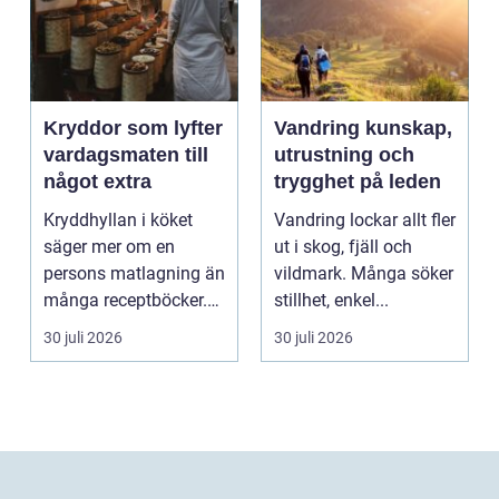
Kryddor som lyfter
Vandring kunskap,
vardagsmaten till
utrustning och
något extra
trygghet på leden
Kryddhyllan i köket
Vandring lockar allt fler
säger mer om en
ut i skog, fjäll och
persons matlagning än
vildmark. Många söker
många receptböcker.
stillhet, enkel...
Med några nypor rätt
30 juli 2026
30 juli 2026
s...