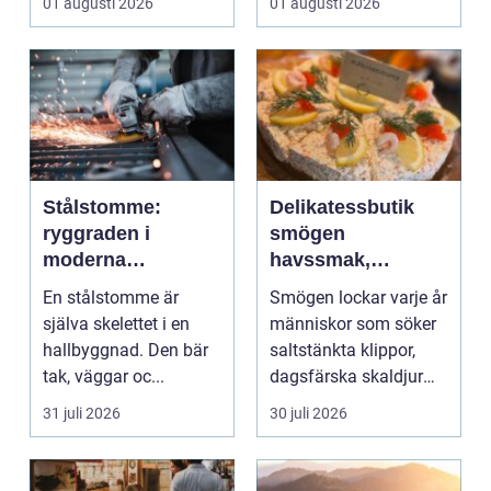
01 augusti 2026
01 augusti 2026
moderna elför...
Stålstomme:
Delikatessbutik
ryggraden i
smögen
moderna
havssmak,
hallbyggnader
småskalighet och
En stålstomme är
Smögen lockar varje år
personligt urval
själva skelettet i en
människor som söker
hallbyggnad. Den bär
saltstänkta klippor,
tak, väggar oc...
dagsfärska skaldjur
och genuina smak...
31 juli 2026
30 juli 2026