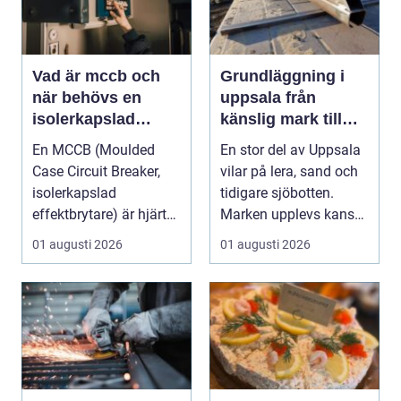
Vad är mccb och
Grundläggning i
när behövs en
uppsala från
isolerkapslad
känslig mark till
effektbrytare?
stabila
En MCCB (Moulded
En stor del av Uppsala
konstruktioner
Case Circuit Breaker,
vilar på lera, sand och
isolerkapslad
tidigare sjöbotten.
effektbrytare) är hjärtat
Marken upplevs kanske
i många moderna
som stabil ...
01 augusti 2026
01 augusti 2026
elför...