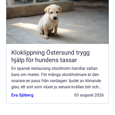
Kloklippning Östersund trygg
hjälp för hundens tassar
En spansk restaurang stockholm handlar sällan
bara om maten. För många stockholmare är den
snarare en paus från vardagen: ljudet av klirrande
glas, ett sorl som växer ju senare kvällen blir och
doften av vitlök, grillad paprika och olivolja. Mitt i
Eva Sjöberg
03 augusti 2026
e...