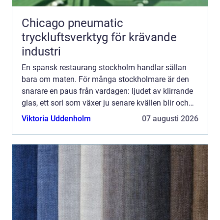
Chicago pneumatic
tryckluftsverktyg för krävande
industri
En spansk restaurang stockholm handlar sällan
bara om maten. För många stockholmare är den
snarare en paus från vardagen: ljudet av klirrande
glas, ett sorl som växer ju senare kvällen blir och
doften av vitlök, grillad paprika och olivolja. Mitt i
Viktoria Uddenholm
07 augusti 2026
e...