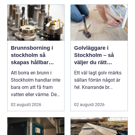
Brunnsborning i
Golvläggare i
stockholm så
Stockholm – så
skapas hållbar
väljer du rätt
tillgång till vatten
hantverkare för
Att borra en brunn i
Ett väl lagt golv märks
och energi
hållbara golv
Stockholm handlar inte
sällan förrän något är
bara om att få fram
fel. Knarrande br...
vatten eller värme. Det
är också ett...
02 augusti 2026
02 augusti 2026