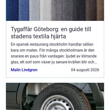
Tygaffär Göteborg: en guide till
stadens textila hjärta
En spansk restaurang stockholm handlar sällan
bara om maten. För många stockholmare är den
snarare en paus från vardagen: ljudet av klirrande
glas, ett sorl som växer ju senare kvällen blir och
doften av vitlök, grillad paprika och olivolja. Mitt i
Malin Lindgren
04 augusti 2026
e...