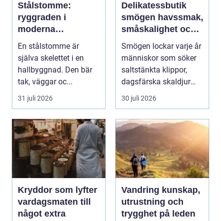
Stålstomme:
Delikatessbutik
ryggraden i
smögen havssmak,
moderna
småskalighet och
hallbyggnader
personligt urval
En stålstomme är
Smögen lockar varje år
själva skelettet i en
människor som söker
hallbyggnad. Den bär
saltstänkta klippor,
tak, väggar oc...
dagsfärska skaldjur
och genuina smak...
31 juli 2026
30 juli 2026
Kryddor som lyfter
Vandring kunskap,
vardagsmaten till
utrustning och
något extra
trygghet på leden