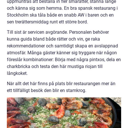
uppmuntras att beställa in fler smårätter, stanna länge
och känna sig som hemma. En bra spansk restaurang i
Stockholm ska tåla både en snabb AW i baren och en
sen trerättersmiddag runt ett större bord.
Till sist är servicen avgörande. Personalen behöver
kunna guida bland både rätter och vin, ge raka
rekommendationer och samtidigt skapa en avslappnad
atmosfär. Många gäster känner sig tryggare när någon
föreslår kombinationer: Börja med några pintxos, dela en
charkbricka och testa den här mustiga riojan till
långkoket.
När allt det här finns på plats blir restaurangen mer än
ett tillfälligt besök den blir en stamkrog.