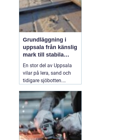
till stora fas...
Grundläggning i
uppsala från känslig
mark till stabila
konstruktioner
En stor del av Uppsala
vilar på lera, sand och
tidigare sjöbotten.
Marken upplevs kanske
som stabil på ytan, men
under ytan kan den vara
både mjuk och rörlig. För
den som planerar att
bygga hus, garage,
industrilokal eller mur