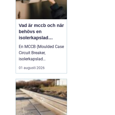
Vad är mccb och när
behövs en
isolerkapslad
effektbrytare?
En MCCB (Moulded Case
Circuit Breaker,
isolerkapslad
effektbrytare) är hjärtat i
01 augusti 2026
många moderna
elfördelningar. Den
skyddar kablar,
komponenter och
människor mot överlast
och kortslutning, och
används i allt från
mindre industrimaskiner