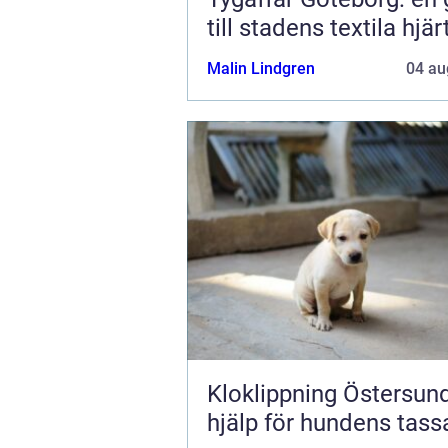
till stadens textila hjär
Malin Lindgren
04 au
Kloklippning Östersund try
hjälp för hundens tass