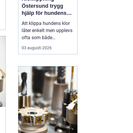
Östersund trygg
hjälp för hundens
tassar
Att klippa hundens klor
låter enkelt men upplevs
ofta som både
stressande och svårt.
03 augusti 2026
Många hundägare i
Östersund tvekar inför
uppgiften, av rädsla för
att klippa i pulpan eller
göra hunden illa.
Samtidigt påverkar för
långa klor hundens
kropp, rörels...