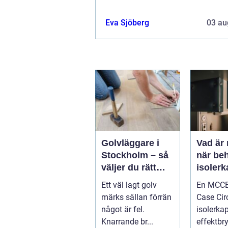
Eva Sjöberg
03 au
Golvläggare i
Vad är
Stockholm – så
när be
väljer du rätt
isolerk
hantverkare för
effektb
Ett väl lagt golv
En MCCB
hållbara golv
märks sällan förrän
Case Circ
något är fel.
isolerka
Knarrande br...
effektbry