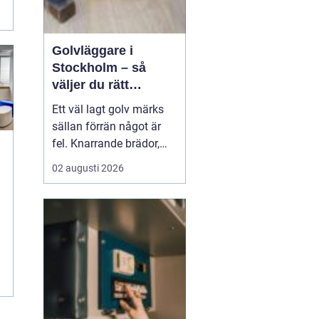
Golvläggare i
Stockholm – så
väljer du rätt
hantverkare för
Ett väl lagt golv märks
hållbara golv
sällan förrän något är
fel. Knarrande brädor,
ojämna skarvar eller
02 augusti 2026
spruckna fogar
påminner dagligen om
ett slarvigt utfört arbete.
Därför blir valet av
golvl&a...
.