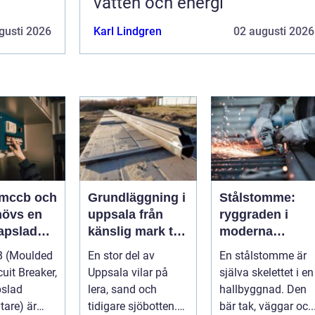
vatten och energi
gusti 2026
Karl Lindgren
02 augusti 2026
 mccb och
Grundläggning i
Stålstomme:
hövs en
uppsala från
ryggraden i
apslad
känslig mark till
moderna
rytare?
stabila
hallbyggnader
 (Moulded
En stor del av
En stålstomme är
konstruktioner
uit Breaker,
Uppsala vilar på
själva skelettet i en
pslad
lera, sand och
hallbyggnad. Den
tare) är
tidigare sjöbotten.
bär tak, väggar oc..