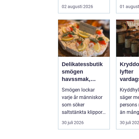
hjärtat 
02 augusti 2026
01 august
moderna e
Delikatessbutik
Kryddo
smögen
lyfter
havssmak,
vardag
småskalighet
till någ
Smögen lockar
Kryddhyl
och personligt
varje år människor
säger m
urval
som söker
persons
saltstänkta klippor,
än mån
dagsfärska skaldjur
receptbö
30 juli 2026
30 juli 20
och genuina smak...
några nyp