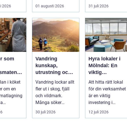
i många
Marken upplevs
i 2026
01 augusti 2026
31 juli 2026
lför...
kanske som stabil
...
r som
Vandring
Hyra lokaler i
kunskap,
Mölndal: En
smaten
utrustning och
viktig
ot extra
trygghet på
investering i
lan i köket
Vandring lockar allt
Att hitta rätt lokal
leden
framtiden
er om en
fler ut i skog, fjäll
för din verksamhet
 matlagning
och vildmark.
är en viktig
ga
Många söker
investering i
cker. Med
stillhet, enkel...
framtiden, oavsett..
26
30 juli 2026
12 juli 2026
or rätt s...