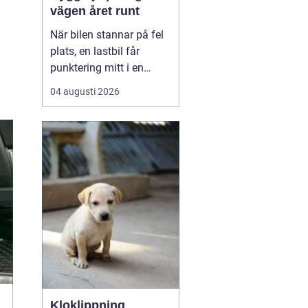
vägen året runt
När bilen stannar på fel
plats, en lastbil får
punktering mitt i en
uppförsbacke eller
04 augusti 2026
husbilen vägrar starta
inför hemresan blir
behovet av snabb och
trygg vägassistans akut.
En bärgare i Dalarna är
då mer än bara en
transport det handlar om
säkerh...
Kloklippning