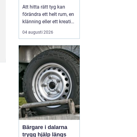
Att hitta rätt tyg kan
förändra ett helt rum, en
klänning eller ett kreativt
projekt. I en stad som
04 augusti 2026
Göteborg, med starka
traditioner inom både
hantverk och design,
spelar tygaffärerna en
viktig roll. De samlar
kuns...
Bärgare i dalarna
trygg hjälp längs