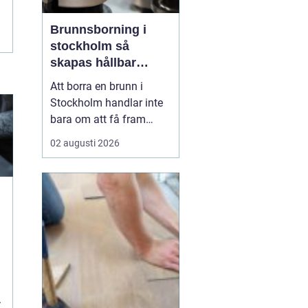
Brunnsborning i
stockholm så
skapas hållbar
tillgång till vatten
Att borra en brunn i
och energi
Stockholm handlar inte
bara om att få fram
vatten eller värme. Det är
02 augusti 2026
också ett långsiktigt
beslut som påverkar
ekonomi, komfort och
miljö under många år. I
en växande
storstadsregion med
begränsad yta,
varierande berggrund
och h...
.