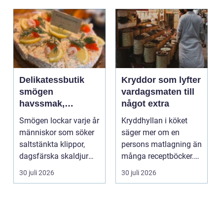
Delikatessbutik
Kryddor som lyfter
smögen
vardagsmaten till
havssmak,
något extra
småskalighet och
Smögen lockar varje år
Kryddhyllan i köket
personligt urval
människor som söker
säger mer om en
saltstänkta klippor,
persons matlagning än
dagsfärska skaldjur
många receptböcker.
och genuina smak...
Med några nypor rätt
30 juli 2026
30 juli 2026
s...