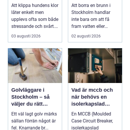
tassar
tillgång till vatten
Att klippa hundens klor
Att borra en brunn i
och energi
låter enkelt men
Stockholm handlar
upplevs ofta som både
inte bara om att få
stressande och svårt.
fram vatten eller
Många hundägare...
värme. Det är också
03 augusti 2026
02 augusti 2026
ett...
Golvläggare i
Vad är mccb och
Stockholm – så
när behövs en
väljer du rätt
isolerkapslad
hantverkare för
effektbrytare?
Ett väl lagt golv märks
En MCCB (Moulded
hållbara golv
sällan förrän något är
Case Circuit Breaker,
fel. Knarrande br...
isolerkapslad