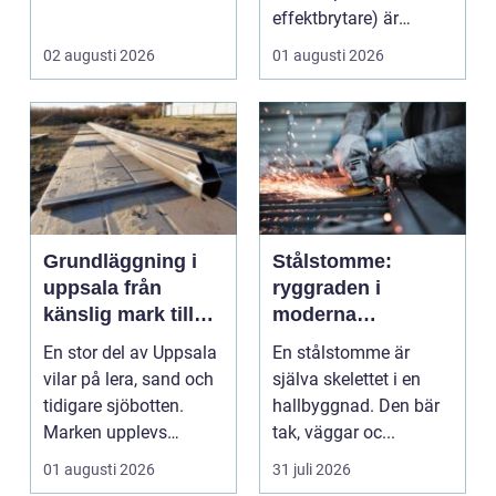
effektbrytare) är
hjärtat i många
02 augusti 2026
01 augusti 2026
moderna elför...
Grundläggning i
Stålstomme:
uppsala från
ryggraden i
känslig mark till
moderna
stabila
hallbyggnader
En stor del av Uppsala
En stålstomme är
konstruktioner
vilar på lera, sand och
själva skelettet i en
tidigare sjöbotten.
hallbyggnad. Den bär
Marken upplevs
tak, väggar oc...
kanske som stabil ...
01 augusti 2026
31 juli 2026