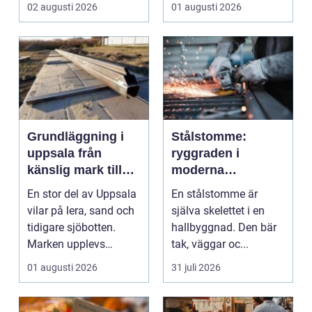
hjärtat i många
02 augusti 2026
01 augusti 2026
moderna elför...
Grundläggning i
Stålstomme:
uppsala från
ryggraden i
känslig mark till
moderna
stabila
hallbyggnader
En stor del av Uppsala
En stålstomme är
konstruktioner
vilar på lera, sand och
själva skelettet i en
tidigare sjöbotten.
hallbyggnad. Den bär
Marken upplevs
tak, väggar oc...
kanske som stabil ...
01 augusti 2026
31 juli 2026