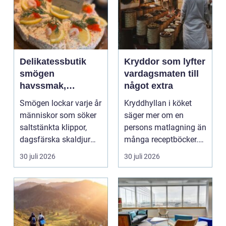
Delikatessbutik
Kryddor som lyfter
smögen
vardagsmaten till
havssmak,
något extra
småskalighet och
Smögen lockar varje år
Kryddhyllan i köket
personligt urval
människor som söker
säger mer om en
saltstänkta klippor,
persons matlagning än
dagsfärska skaldjur
många receptböcker.
och genuina smak...
Med några nypor rätt
30 juli 2026
30 juli 2026
s...