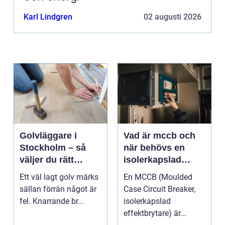
Karl Lindgren
02 augusti 2026
Golvläggare i
Vad är mccb och
Stockholm – så
när behövs en
väljer du rätt
isolerkapslad
hantverkare för
effektbrytare?
Ett väl lagt golv märks
En MCCB (Moulded
hållbara golv
sällan förrän något är
Case Circuit Breaker,
fel. Knarrande br...
isolerkapslad
effektbrytare) är