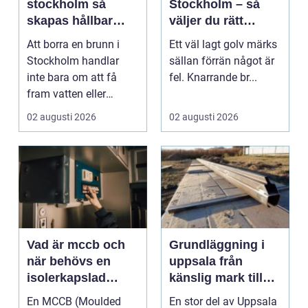
stockholm så
Stockholm – så
skapas hållbar
väljer du rätt
tillgång till vatten
hantverkare för
Att borra en brunn i
Ett väl lagt golv märks
och energi
hållbara golv
Stockholm handlar
sällan förrän något är
inte bara om att få
fel. Knarrande br...
fram vatten eller
värme. Det är också
02 augusti 2026
02 augusti 2026
ett...
Vad är mccb och
Grundläggning i
när behövs en
uppsala från
isolerkapslad
känslig mark till
effektbrytare?
stabila
En MCCB (Moulded
En stor del av Uppsala