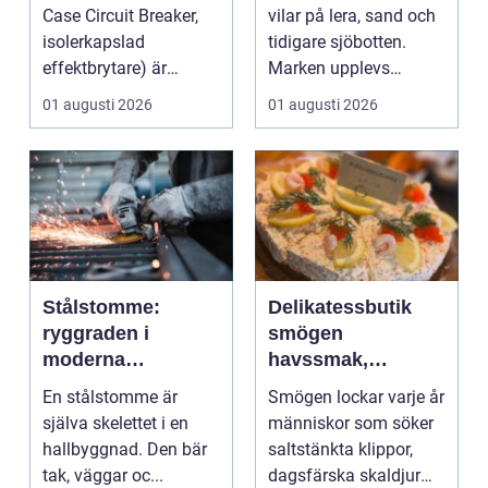
konstruktioner
Case Circuit Breaker,
vilar på lera, sand och
isolerkapslad
tidigare sjöbotten.
effektbrytare) är
Marken upplevs
hjärtat i många
kanske som stabil ...
01 augusti 2026
01 augusti 2026
moderna elför...
Stålstomme:
Delikatessbutik
ryggraden i
smögen
moderna
havssmak,
hallbyggnader
småskalighet och
En stålstomme är
Smögen lockar varje år
personligt urval
själva skelettet i en
människor som söker
hallbyggnad. Den bär
saltstänkta klippor,
tak, väggar oc...
dagsfärska skaldjur