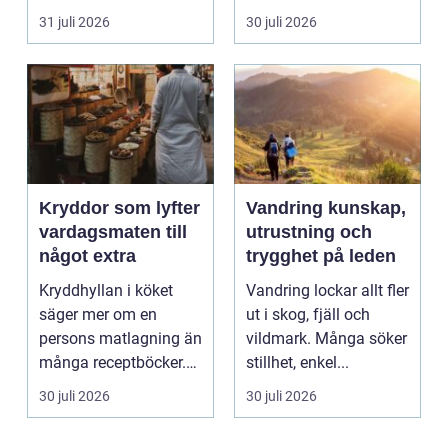
och genuina smak...
31 juli 2026
30 juli 2026
Kryddor som lyfter
Vandring kunskap,
vardagsmaten till
utrustning och
något extra
trygghet på leden
Kryddhyllan i köket
Vandring lockar allt fler
säger mer om en
ut i skog, fjäll och
persons matlagning än
vildmark. Många söker
många receptböcker.
stillhet, enkel...
Med några nypor rätt
30 juli 2026
30 juli 2026
s...