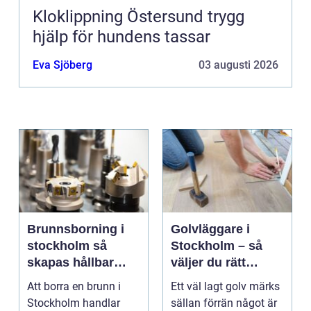
Kloklippning Östersund trygg
hjälp för hundens tassar
Eva Sjöberg
03 augusti 2026
Brunnsborning i
Golvläggare i
stockholm så
Stockholm – så
skapas hållbar
väljer du rätt
tillgång till vatten
hantverkare för
Att borra en brunn i
Ett väl lagt golv märks
och energi
hållbara golv
Stockholm handlar
sällan förrän något är