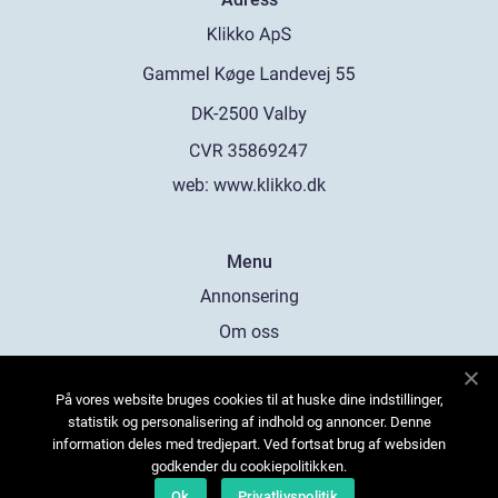
web:
www.klikko.dk
Menu
Annonsering
Om oss
Cookies
På vores website bruges cookies til at huske dine indstillinger,
Kontakta oss
statistik og personalisering af indhold og annoncer. Denne
Sitemap
information deles med tredjepart. Ved fortsat brug af websiden
godkender du cookiepolitikken.
Ok
Privatlivspolitik