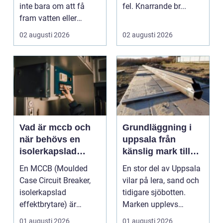
inte bara om att få
fel. Knarrande br...
fram vatten eller
värme. Det är också
02 augusti 2026
02 augusti 2026
ett...
Vad är mccb och
Grundläggning i
när behövs en
uppsala från
isolerkapslad
känslig mark till
effektbrytare?
stabila
En MCCB (Moulded
En stor del av Uppsala
konstruktioner
Case Circuit Breaker,
vilar på lera, sand och
isolerkapslad
tidigare sjöbotten.
effektbrytare) är
Marken upplevs
hjärtat i många
kanske som stabil ...
01 augusti 2026
01 augusti 2026