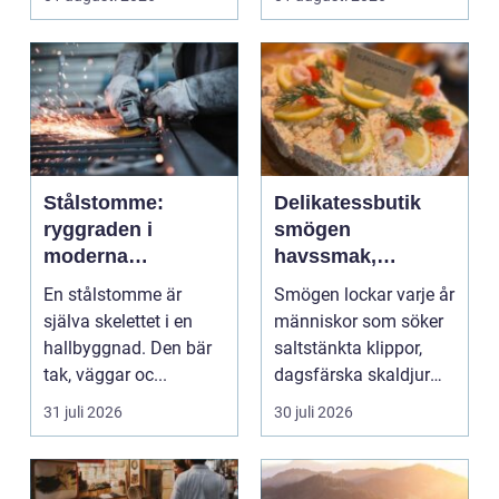
moderna elför...
Stålstomme:
Delikatessbutik
ryggraden i
smögen
moderna
havssmak,
hallbyggnader
småskalighet och
En stålstomme är
Smögen lockar varje år
personligt urval
själva skelettet i en
människor som söker
hallbyggnad. Den bär
saltstänkta klippor,
tak, väggar oc...
dagsfärska skaldjur
och genuina smak...
31 juli 2026
30 juli 2026