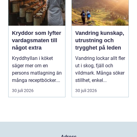
Kryddor som lyfter
Vandring kunskap,
vardagsmaten till
utrustning och
något extra
trygghet på leden
Kryddhyllan i köket
Vandring lockar allt fler
säger mer om en
ut i skog, fjäll och
persons matlagning än
vildmark. Många söker
många receptböcker.
stillhet, enkel...
Med några nypor rätt
30 juli 2026
30 juli 2026
s...
Adress