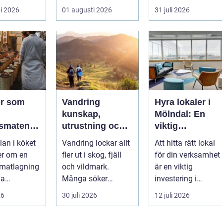
i många
Marken upplevs
i 2026
01 augusti 2026
31 juli 2026
lför...
kanske som stabil
...
r som
Vandring
Hyra lokaler i
kunskap,
Mölndal: En
smaten
utrustning och
viktig
ot extra
trygghet på
investering i
lan i köket
Vandring lockar allt
Att hitta rätt lokal
leden
framtiden
er om en
fler ut i skog, fjäll
för din verksamhet
 matlagning
och vildmark.
är en viktig
ga
Många söker
investering i
cker. Med
stillhet, enkel...
framtiden, oavsett..
26
30 juli 2026
12 juli 2026
or rätt s...