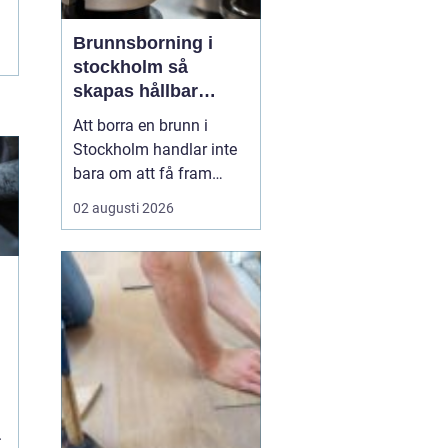
Brunnsborning i
stockholm så
skapas hållbar
tillgång till vatten
Att borra en brunn i
och energi
Stockholm handlar inte
bara om att få fram
vatten eller värme. Det är
02 augusti 2026
också ett långsiktigt
beslut som påverkar
ekonomi, komfort och
miljö under många år. I
en växande
storstadsregion med
begränsad yta,
varierande berggrund
och h...
.