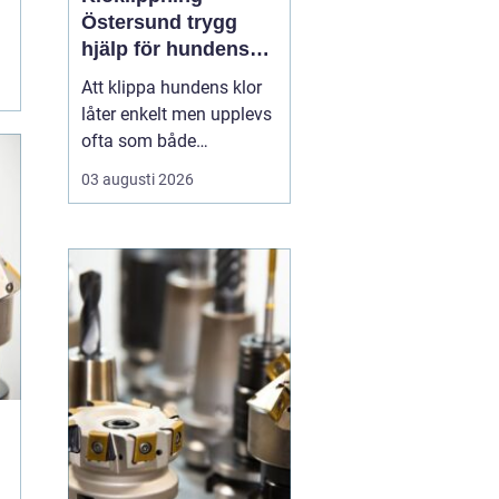
Östersund trygg
hjälp för hundens
tassar
Att klippa hundens klor
låter enkelt men upplevs
ofta som både
stressande och svårt.
03 augusti 2026
Många hundägare i
Östersund tvekar inför
uppgiften, av rädsla för
att klippa i pulpan eller
göra hunden illa.
Samtidigt påverkar för
långa klor hundens
kropp, rörels...