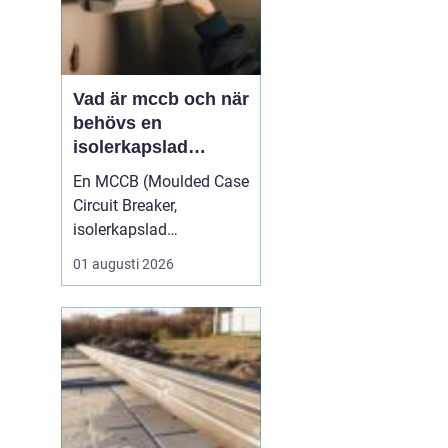
Vad är mccb och när
behövs en
isolerkapslad
effektbrytare?
En MCCB (Moulded Case
Circuit Breaker,
isolerkapslad
effektbrytare) är hjärtat i
01 augusti 2026
många moderna
elfördelningar. Den
skyddar kablar,
komponenter och
människor mot överlast
och kortslutning, och
används i allt från
mindre industrimaskiner