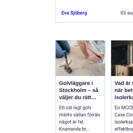
Eva Sjöberg
03 au
Golvläggare i
Vad är
Stockholm – så
när be
väljer du rätt
isolerk
hantverkare för
effektb
Ett väl lagt golv
En MCCB
hållbara golv
märks sällan förrän
Case Circ
något är fel.
isolerka
Knarrande br...
effektbry