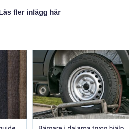
Läs fler inlägg här
guide
Bärgare i dalarna trygg hjälp