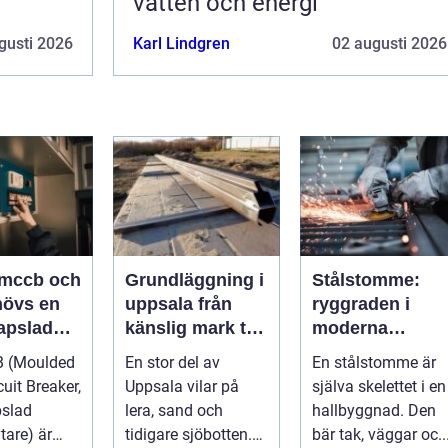
vatten och energi
gusti 2026
Karl Lindgren
02 augusti 2026
 mccb och
Grundläggning i
Stålstomme:
hövs en
uppsala från
ryggraden i
apslad
känslig mark till
moderna
rytare?
stabila
hallbyggnader
 (Moulded
En stor del av
En stålstomme är
konstruktioner
uit Breaker,
Uppsala vilar på
själva skelettet i en
pslad
lera, sand och
hallbyggnad. Den
tare) är
tidigare sjöbotten.
bär tak, väggar oc..