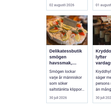
hjärtat 
02 augusti 2026
01 august
moderna e
Delikatessbutik
Kryddo
smögen
lyfter
havssmak,
vardag
småskalighet
till någ
Smögen lockar
Kryddhyl
och personligt
varje år människor
säger m
urval
som söker
persons
saltstänkta klippor,
än mån
dagsfärska skaldjur
receptbö
30 juli 2026
30 juli 20
och genuina smak...
några nyp