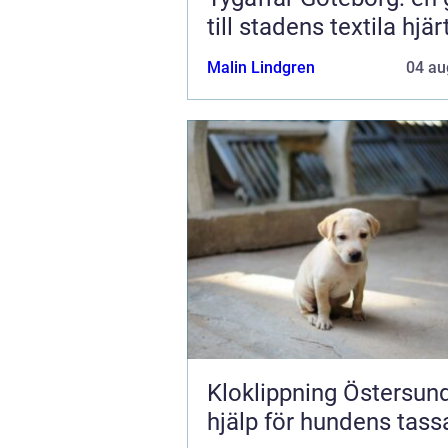
till stadens textila hjär
Malin Lindgren
04 au
Kloklippning Östersund try
hjälp för hundens tass