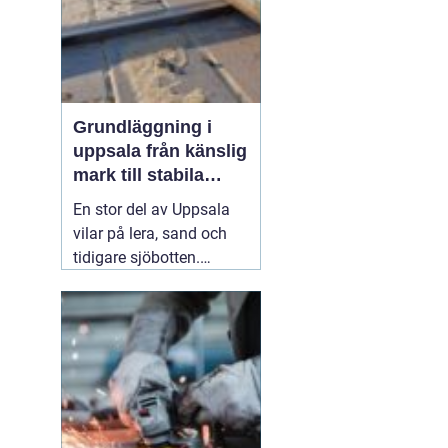
till stora fas...
Grundläggning i
uppsala från känslig
mark till stabila
konstruktioner
En stor del av Uppsala
vilar på lera, sand och
tidigare sjöbotten.
Marken upplevs kanske
som stabil på ytan, men
under ytan kan den vara
både mjuk och rörlig. För
den som planerar att
bygga hus, garage,
industrilokal eller mur