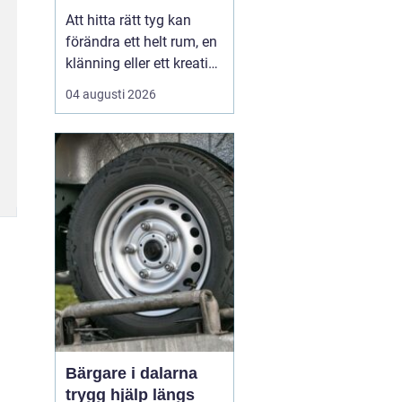
Att hitta rätt tyg kan
förändra ett helt rum, en
klänning eller ett kreativt
projekt. I en stad som
04 augusti 2026
Göteborg, med starka
traditioner inom både
hantverk och design,
spelar tygaffärerna en
viktig roll. De samlar
kuns...
Bärgare i dalarna
trygg hjälp längs