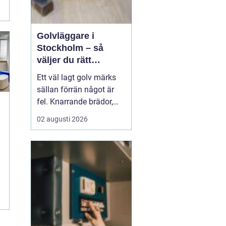
Golvläggare i
Stockholm – så
väljer du rätt
hantverkare för
Ett väl lagt golv märks
hållbara golv
sällan förrän något är
fel. Knarrande brädor,
ojämna skarvar eller
02 augusti 2026
spruckna fogar
påminner dagligen om
ett slarvigt utfört arbete.
Därför blir valet av
golvl&a...
.