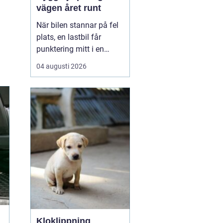
vägen året runt
När bilen stannar på fel
plats, en lastbil får
punktering mitt i en
uppförsbacke eller
04 augusti 2026
husbilen vägrar starta
inför hemresan blir
behovet av snabb och
trygg vägassistans akut.
En bärgare i Dalarna är
då mer än bara en
transport det handlar om
säkerh...
Kloklippning