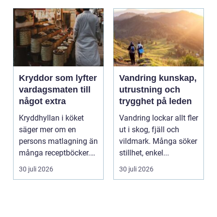
Kryddor som lyfter
Vandring kunskap,
vardagsmaten till
utrustning och
något extra
trygghet på leden
Kryddhyllan i köket
Vandring lockar allt fler
säger mer om en
ut i skog, fjäll och
persons matlagning än
vildmark. Många söker
många receptböcker.
stillhet, enkel...
Med några nypor rätt
30 juli 2026
30 juli 2026
s...