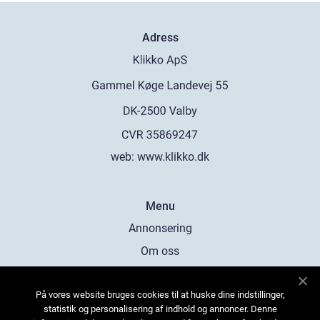
Adress
web:
www.klikko.dk
Menu
Annonsering
Om oss
Cookies
På vores website bruges cookies til at huske dine indstillinger,
Kontakta oss
statistik og personalisering af indhold og annoncer. Denne
Sitemap