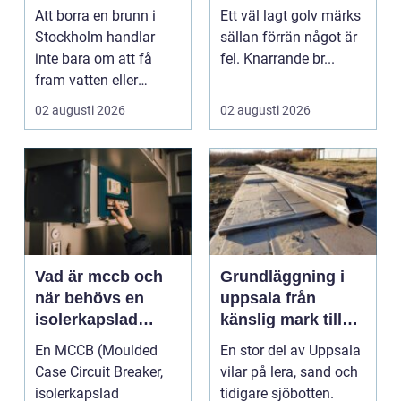
tillgång till vatten
hantverkare för
Att borra en brunn i
Ett väl lagt golv märks
och energi
hållbara golv
Stockholm handlar
sällan förrän något är
inte bara om att få
fel. Knarrande br...
fram vatten eller
värme. Det är också
02 augusti 2026
02 augusti 2026
ett...
Vad är mccb och
Grundläggning i
när behövs en
uppsala från
isolerkapslad
känslig mark till
effektbrytare?
stabila
En MCCB (Moulded
En stor del av Uppsala
konstruktioner
Case Circuit Breaker,
vilar på lera, sand och
isolerkapslad
tidigare sjöbotten.