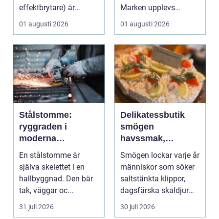
effektbrytare) är
Marken upplevs
hjärtat i många
kanske som stabil ...
01 augusti 2026
01 augusti 2026
moderna elför...
Stålstomme:
Delikatessbutik
ryggraden i
smögen
moderna
havssmak,
hallbyggnader
småskalighet och
En stålstomme är
Smögen lockar varje år
personligt urval
själva skelettet i en
människor som söker
hallbyggnad. Den bär
saltstänkta klippor,
tak, väggar oc...
dagsfärska skaldjur
och genuina smak...
31 juli 2026
30 juli 2026