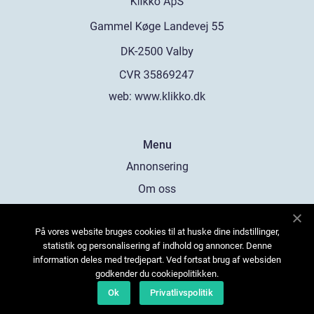
web:
www.klikko.dk
Menu
Annonsering
Om oss
Cookies
På vores website bruges cookies til at huske dine indstillinger,
Kontakta oss
statistik og personalisering af indhold og annoncer. Denne
Sitemap
information deles med tredjepart. Ved fortsat brug af websiden
godkender du cookiepolitikken.
Ok
Privatlivspolitik