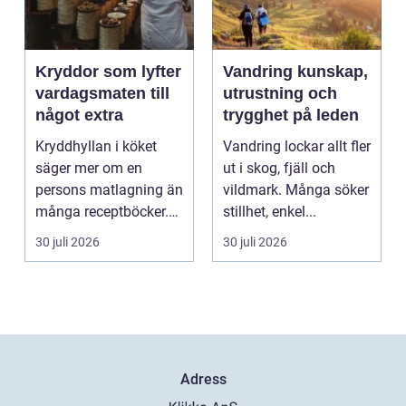
Kryddor som lyfter
Vandring kunskap,
vardagsmaten till
utrustning och
något extra
trygghet på leden
Kryddhyllan i köket
Vandring lockar allt fler
säger mer om en
ut i skog, fjäll och
persons matlagning än
vildmark. Många söker
många receptböcker.
stillhet, enkel...
Med några nypor rätt
30 juli 2026
30 juli 2026
s...
Adress