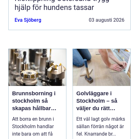
hjälp för hundens tassar
Eva Sjöberg
03 augusti 2026
Brunnsborning i
Golvläggare i
stockholm så
Stockholm – så
skapas hållbar
väljer du rätt
tillgång till vatten
hantverkare för
Att borra en brunn i
Ett väl lagt golv märks
och energi
hållbara golv
Stockholm handlar
sällan förrän något är
inte bara om att få
fel. Knarrande br...