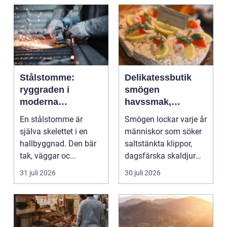
Stålstomme:
Delikatessbutik
ryggraden i
smögen
moderna
havssmak,
hallbyggnader
småskalighet och
En stålstomme är
Smögen lockar varje år
personligt urval
själva skelettet i en
människor som söker
hallbyggnad. Den bär
saltstänkta klippor,
tak, väggar oc...
dagsfärska skaldjur
och genuina smak...
31 juli 2026
30 juli 2026