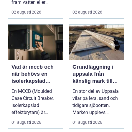
fram vatten eller
värme. Det är också
02 augusti 2026
02 augusti 2026
ett...
Vad är mccb och
Grundläggning i
när behövs en
uppsala från
isolerkapslad
känslig mark till
effektbrytare?
stabila
En MCCB (Moulded
En stor del av Uppsala
konstruktioner
Case Circuit Breaker,
vilar på lera, sand och
isolerkapslad
tidigare sjöbotten.
effektbrytare) är
Marken upplevs
hjärtat i många
kanske som stabil ...
01 augusti 2026
01 augusti 2026
moderna elför...