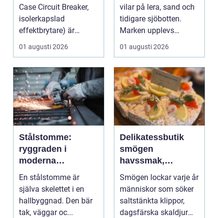
konstruktioner
Case Circuit Breaker,
vilar på lera, sand och
isolerkapslad
tidigare sjöbotten.
effektbrytare) är
Marken upplevs
hjärtat i många
kanske som stabil ...
01 augusti 2026
01 augusti 2026
moderna elför...
Stålstomme:
Delikatessbutik
ryggraden i
smögen
moderna
havssmak,
hallbyggnader
småskalighet och
En stålstomme är
Smögen lockar varje år
personligt urval
själva skelettet i en
människor som söker
hallbyggnad. Den bär
saltstänkta klippor,
tak, väggar oc...
dagsfärska skaldjur