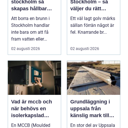
stockholm så
Stockholm – så
skapas hållbar
väljer du rätt
tillgång till vatten
hantverkare för
Att borra en brunn i
Ett väl lagt golv märks
och energi
hållbara golv
Stockholm handlar
sällan förrän något är
inte bara om att få
fel. Knarrande br...
fram vatten eller
värme. Det är också
02 augusti 2026
02 augusti 2026
ett...
Vad är mccb och
Grundläggning i
när behövs en
uppsala från
isolerkapslad
känslig mark till
effektbrytare?
stabila
En MCCB (Moulded
En stor del av Uppsala