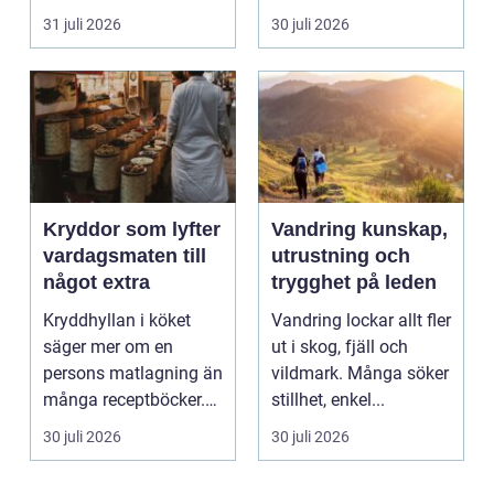
och genuina smak...
31 juli 2026
30 juli 2026
Kryddor som lyfter
Vandring kunskap,
vardagsmaten till
utrustning och
något extra
trygghet på leden
Kryddhyllan i köket
Vandring lockar allt fler
säger mer om en
ut i skog, fjäll och
persons matlagning än
vildmark. Många söker
många receptböcker.
stillhet, enkel...
Med några nypor rätt
30 juli 2026
30 juli 2026
s...