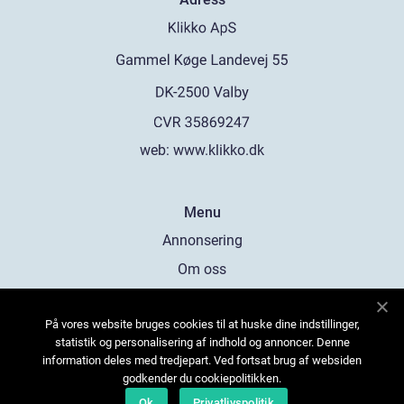
web:
www.klikko.dk
Menu
Annonsering
Om oss
Cookies
På vores website bruges cookies til at huske dine indstillinger,
Kontakta oss
statistik og personalisering af indhold og annoncer. Denne
Sitemap
information deles med tredjepart. Ved fortsat brug af websiden
godkender du cookiepolitikken.
Ok
Privatlivspolitik