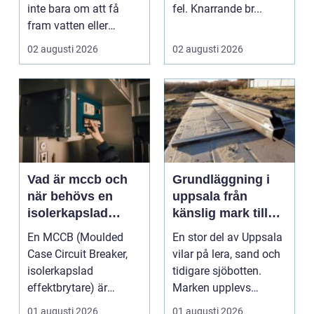
inte bara om att få
fel. Knarrande br...
fram vatten eller
värme. Det är också
02 augusti 2026
02 augusti 2026
ett...
Vad är mccb och
Grundläggning i
när behövs en
uppsala från
isolerkapslad
känslig mark till
effektbrytare?
stabila
En MCCB (Moulded
En stor del av Uppsala
konstruktioner
Case Circuit Breaker,
vilar på lera, sand och
isolerkapslad
tidigare sjöbotten.
effektbrytare) är
Marken upplevs
hjärtat i många
kanske som stabil ...
01 augusti 2026
01 augusti 2026