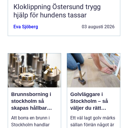
Kloklippning Östersund trygg
hjälp för hundens tassar
Eva Sjöberg
03 augusti 2026
Brunnsborning i
Golvläggare i
stockholm så
Stockholm – så
skapas hållbar
väljer du rätt
tillgång till vatten
hantverkare för
Att borra en brunn i
Ett väl lagt golv märks
och energi
hållbara golv
Stockholm handlar
sällan förrän något är