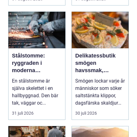
moderna elför...
Stålstomme:
Delikatessbutik
ryggraden i
smögen
moderna
havssmak,
hallbyggnader
småskalighet och
En stålstomme är
Smögen lockar varje år
personligt urval
själva skelettet i en
människor som söker
hallbyggnad. Den bär
saltstänkta klippor,
tak, väggar oc...
dagsfärska skaldjur
och genuina smak...
31 juli 2026
30 juli 2026