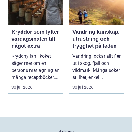
Kryddor som lyfter
Vandring kunskap,
vardagsmaten till
utrustning och
något extra
trygghet på leden
Kryddhyllan i köket
Vandring lockar allt fler
säger mer om en
ut i skog, fjäll och
persons matlagning än
vildmark. Många söker
många receptböcker.
stillhet, enkel...
Med några nypor rätt
30 juli 2026
30 juli 2026
s...
Adress