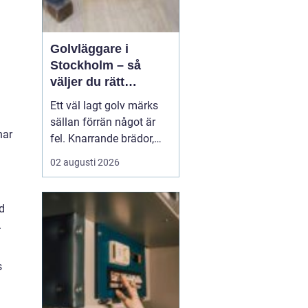
Golvläggare i
Stockholm – så
väljer du rätt
hantverkare för
Ett väl lagt golv märks
hållbara golv
sällan förrän något är
har
fel. Knarrande brädor,
ojämna skarvar eller
02 augusti 2026
spruckna fogar
påminner dagligen om
ett slarvigt utfört arbete.
d
Därför blir valet av
.
golvl&a...
s