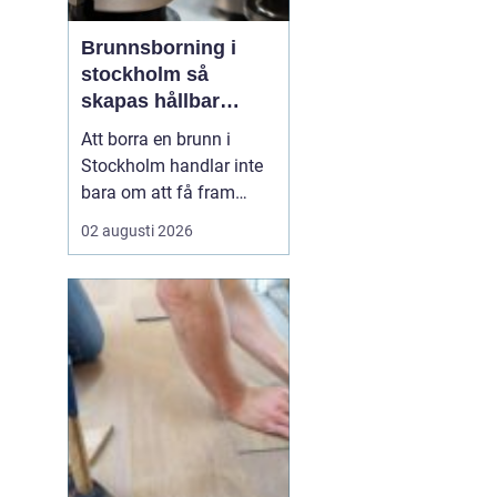
Brunnsborning i
stockholm så
skapas hållbar
tillgång till vatten
Att borra en brunn i
och energi
Stockholm handlar inte
bara om att få fram
vatten eller värme. Det är
02 augusti 2026
också ett långsiktigt
beslut som påverkar
ekonomi, komfort och
miljö under många år. I
en växande
storstadsregion med
begränsad yta,
varierande berggrund
och h...