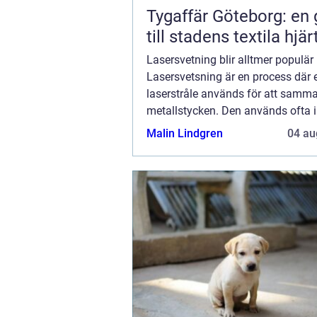
Tygaffär Göteborg: en 
till stadens textila hjär
Lasersvetning blir alltmer populär
Lasersvetsning är en process där 
laserstråle används för att samm
metallstycken. Den används ofta
tillverkningsindustrin eftersom de
Malin Lindgren
04 au
starka och hållbara svetsar. Lase
blir alltmer po...