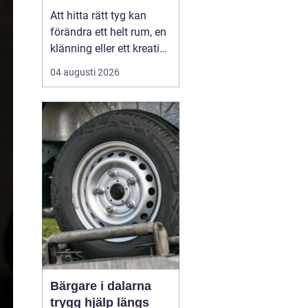
Att hitta rätt tyg kan
förändra ett helt rum, en
klänning eller ett kreativt
projekt. I en stad som
04 augusti 2026
Göteborg, med starka
traditioner inom både
hantverk och design,
spelar tygaffärerna en
viktig roll. De samlar
kuns...
Bärgare i dalarna
trygg hjälp längs