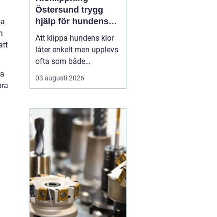
Östersund trygg
hjälp för hundens
sa
tassar
n
Att klippa hundens klor
att
låter enkelt men upplevs
ofta som både
stressande och svårt.
ra
03 augusti 2026
Många hundägare i
ora
Östersund tvekar inför
uppgiften, av rädsla för
att klippa i pulpan eller
göra hunden illa.
Samtidigt påverkar för
långa klor hundens
kropp, rörels...