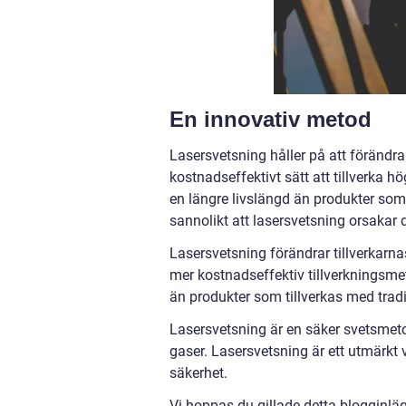
En innovativ metod
Lasersvetsning håller på att förändra 
kostnadseffektivt sätt att tillverka h
en längre livslängd än produkter som 
sannolikt att lasersvetsning orsakar 
Lasersvetsning förändrar tillverkarnas
mer kostnadseffektiv tillverkningsme
än produkter som tillverkas med tradi
Lasersvetsning är en säker svetsmetod
gaser. Lasersvetsning är ett utmärkt 
säkerhet.
Vi hoppas du gillade detta blogginläg