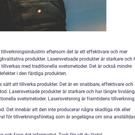
tillverkningsindustrin eftersom det är ett effektivare och mer
ögkvalitativa produkter. Lasersvetsade produkter är starkare och 
tillverkas med traditionella svetsmetoder. Det är också mindre
defekter i den färdiga produkten.
 sätt att tillverka produkter. Det är en snabbare, effektivare och
tod. Lasersvetsade produkter är starkare och har längre livsläng
tionella svetsmetoder. Lasersvetsning är framtidens tillverkning
. Det innebär att den inte producerar några skadliga rök eller
val för tillverkningsföretag som är angelägna om sina anställda
g och fann det informativt. Tack för att du läste!