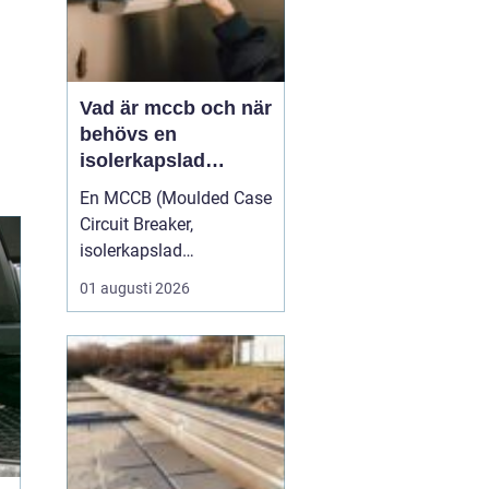
Vad är mccb och när
behövs en
isolerkapslad
effektbrytare?
En MCCB (Moulded Case
Circuit Breaker,
isolerkapslad
effektbrytare) är hjärtat i
01 augusti 2026
många moderna
elfördelningar. Den
skyddar kablar,
komponenter och
människor mot överlast
och kortslutning, och
används i allt från
mindre industrimaskiner