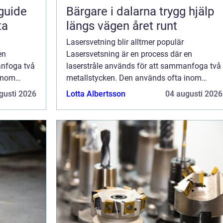
guide
Bärgare i dalarna trygg hjälp
ta
längs vägen året runt
Lasersvetning blir alltmer populär
en
Lasersvetsning är en process där en
anfoga två
laserstråle används för att sammanfoga två
 inom
metallstycken. Den används ofta inom
n ger
tillverkningsindustrin eftersom den ger
gusti 2026
Lotta Albertsson
04 augusti 2026
rsvetsning
starka och hållbara svetsar. Lasersvetsning
blir alltmer po...