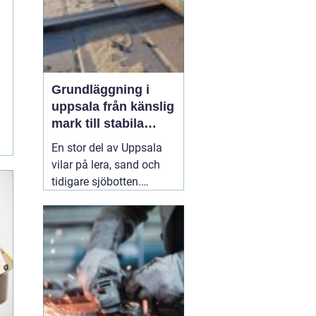
till stora fas...
Grundläggning i
uppsala från känslig
mark till stabila
konstruktioner
En stor del av Uppsala
vilar på lera, sand och
tidigare sjöbotten.
Marken upplevs kanske
som stabil på ytan, men
under ytan kan den vara
både mjuk och rörlig. För
den som planerar att
bygga hus, garage,
industrilokal eller mur