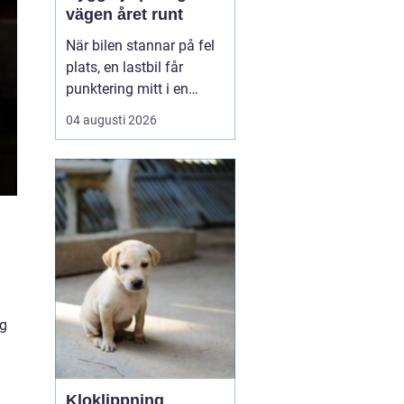
vägen året runt
När bilen stannar på fel
plats, en lastbil får
punktering mitt i en
uppförsbacke eller
04 augusti 2026
husbilen vägrar starta
inför hemresan blir
behovet av snabb och
trygg vägassistans akut.
En bärgare i Dalarna är
då mer än bara en
transport det handlar om
säkerh...
ng
Kloklippning