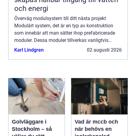
och energi
Överväg modulsystem till ditt nästa projekt
Modulärt system, det är en typ av konstruktion
som innebär att man sätter ihop prefabricerade
moduler. Dessa moduler tillverkas vanligtvis
utanför byggplatsen och förs sedan till
Karl Lindgren
02 augusti 2026
byggplatsen för att montera...
Golvläggare i
Vad är mccb och
Stockholm – så
när behövs en