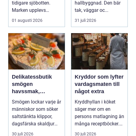
tidigare sjöbotten.
hallbyggnad. Den bär
Marken upplevs
tak, väggar oc...
kanske som stabil ...
01 augusti 2026
31 juli 2026
Delikatessbutik
Kryddor som lyfter
smögen
vardagsmaten till
havssmak,
något extra
småskalighet och
Smögen lockar varje år
Kryddhyllan i köket
personligt urval
människor som söker
säger mer om en
saltstänkta klippor,
persons matlagning än
dagsfärska skaldjur
många receptböcker.
och genuina smak...
Med några nypor rätt
30 juli 2026
30 juli 2026