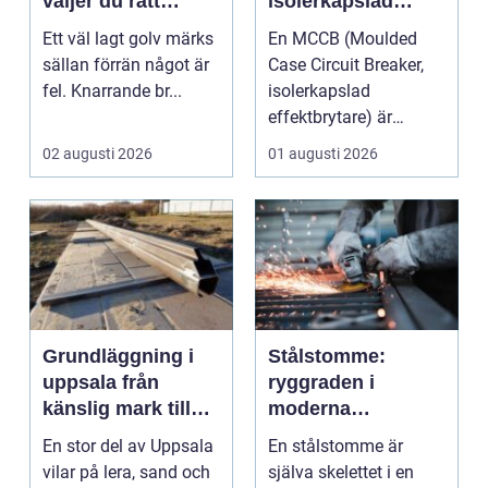
väljer du rätt
isolerkapslad
hantverkare för
effektbrytare?
Ett väl lagt golv märks
En MCCB (Moulded
hållbara golv
sällan förrän något är
Case Circuit Breaker,
fel. Knarrande br...
isolerkapslad
effektbrytare) är
hjärtat i många
02 augusti 2026
01 augusti 2026
moderna elför...
Grundläggning i
Stålstomme:
uppsala från
ryggraden i
känslig mark till
moderna
stabila
hallbyggnader
En stor del av Uppsala
En stålstomme är
konstruktioner
vilar på lera, sand och
själva skelettet i en