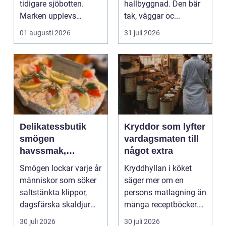
tidigare sjöbotten.
hallbyggnad. Den bär
Marken upplevs
tak, väggar oc...
kanske som stabil ...
01 augusti 2026
31 juli 2026
Delikatessbutik
Kryddor som lyfter
smögen
vardagsmaten till
havssmak,
något extra
småskalighet och
Smögen lockar varje år
Kryddhyllan i köket
personligt urval
människor som söker
säger mer om en
saltstänkta klippor,
persons matlagning än
dagsfärska skaldjur
många receptböcker.
och genuina smak...
Med några nypor rätt
30 juli 2026
30 juli 2026