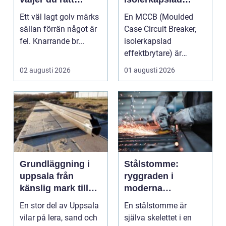
hantverkare för
effektbrytare?
Ett väl lagt golv märks
En MCCB (Moulded
hållbara golv
sällan förrän något är
Case Circuit Breaker,
fel. Knarrande br...
isolerkapslad
effektbrytare) är
hjärtat i många
02 augusti 2026
01 augusti 2026
moderna elför...
Grundläggning i
Stålstomme:
uppsala från
ryggraden i
känslig mark till
moderna
stabila
hallbyggnader
En stor del av Uppsala
En stålstomme är
konstruktioner
vilar på lera, sand och
själva skelettet i en