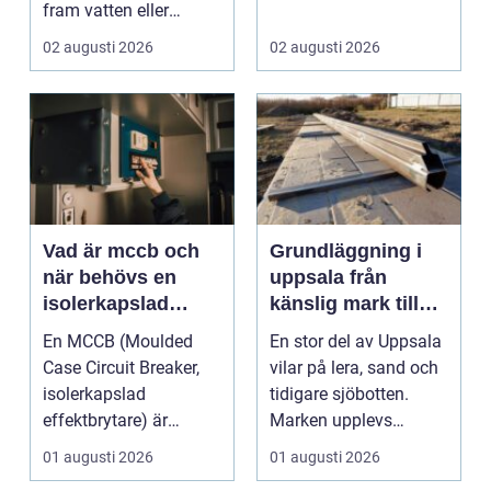
fram vatten eller
värme. Det är också
02 augusti 2026
02 augusti 2026
ett...
Vad är mccb och
Grundläggning i
när behövs en
uppsala från
isolerkapslad
känslig mark till
effektbrytare?
stabila
En MCCB (Moulded
En stor del av Uppsala
konstruktioner
Case Circuit Breaker,
vilar på lera, sand och
isolerkapslad
tidigare sjöbotten.
effektbrytare) är
Marken upplevs
hjärtat i många
kanske som stabil ...
01 augusti 2026
01 augusti 2026
moderna elför...