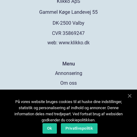
web:
www.klikko.dk
Menu
Annonsering
Om oss
Cookies
På vores website bruges cookies til at huske dine indstillinger,
Kontakta oss
statistik og personalisering af indhold og annoncer. Denne
Sitemap
information deles med tredjepart. Ved fortsat brug af websiden
godkender du cookiepolitikken.
Ok
Privatlivspolitik