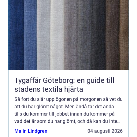
Tygaffär Göteborg: en guide till
stadens textila hjärta
Så fort du slår upp ögonen på morgonen så vet du
att du har glömt något. Men ändå tar det ända
tills du kommer till jobbet innan du kommer på
vad det är som du har glömt, och då kan du inte
undgå att utbrista i ett högt: nej! Kollegorna
Malin Lindgren
04 augusti 2026
undrar genast...