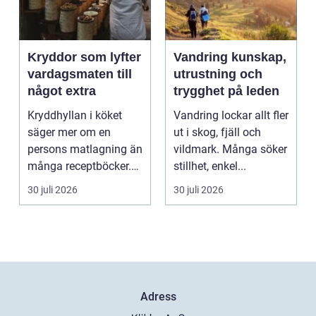
Kryddor som lyfter
Vandring kunskap,
vardagsmaten till
utrustning och
något extra
trygghet på leden
Kryddhyllan i köket
Vandring lockar allt fler
säger mer om en
ut i skog, fjäll och
persons matlagning än
vildmark. Många söker
många receptböcker.
stillhet, enkel...
Med några nypor rätt
30 juli 2026
30 juli 2026
s...
Adress