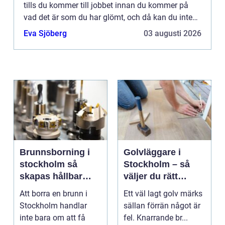
tills du kommer till jobbet innan du kommer på
vad det är som du har glömt, och då kan du inte
undgå att utbrista i ett högt: nej! Kollegorna
Eva Sjöberg
03 augusti 2026
undrar genast...
Brunnsborning i
Golvläggare i
stockholm så
Stockholm – så
skapas hållbar
väljer du rätt
tillgång till vatten
hantverkare för
Att borra en brunn i
Ett väl lagt golv märks
och energi
hållbara golv
Stockholm handlar
sällan förrän något är
inte bara om att få
fel. Knarrande br...