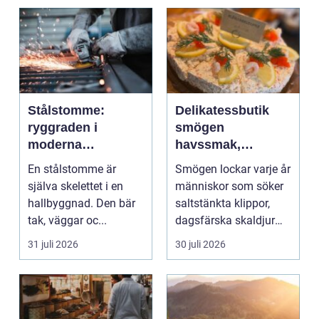
Stålstomme:
Delikatessbutik
ryggraden i
smögen
moderna
havssmak,
hallbyggnader
småskalighet och
En stålstomme är
Smögen lockar varje år
personligt urval
själva skelettet i en
människor som söker
hallbyggnad. Den bär
saltstänkta klippor,
tak, väggar oc...
dagsfärska skaldjur
och genuina smak...
31 juli 2026
30 juli 2026