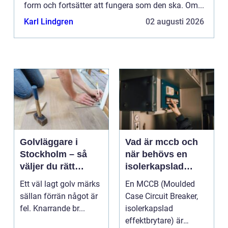
form och fortsätter att fungera som den ska. Om...
Karl Lindgren
02 augusti 2026
Golvläggare i
Vad är mccb och
Stockholm – så
när behövs en
väljer du rätt
isolerkapslad
hantverkare för
effektbrytare?
Ett väl lagt golv märks
En MCCB (Moulded
hållbara golv
sällan förrän något är
Case Circuit Breaker,
fel. Knarrande br...
isolerkapslad
effektbrytare) är