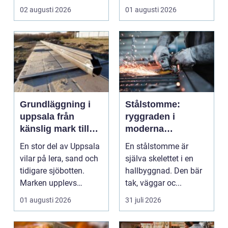
hjärtat i många
02 augusti 2026
01 augusti 2026
moderna elför...
Grundläggning i
Stålstomme:
uppsala från
ryggraden i
känslig mark till
moderna
stabila
hallbyggnader
En stor del av Uppsala
En stålstomme är
konstruktioner
vilar på lera, sand och
själva skelettet i en
tidigare sjöbotten.
hallbyggnad. Den bär
Marken upplevs
tak, väggar oc...
kanske som stabil ...
01 augusti 2026
31 juli 2026