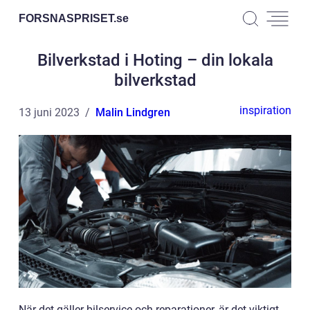
FORSNASPRISET.
se
Bilverkstad i Hoting – din lokala
bilverkstad
inspiration
13 juni 2023
Malin Lindgren
När det gäller bilservice och reparationer, är det viktigt