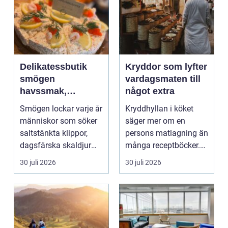
Delikatessbutik
Kryddor som lyfter
smögen
vardagsmaten till
havssmak,
något extra
småskalighet och
Smögen lockar varje år
Kryddhyllan i köket
personligt urval
människor som söker
säger mer om en
saltstänkta klippor,
persons matlagning än
dagsfärska skaldjur
många receptböcker.
och genuina smak...
Med några nypor rätt
30 juli 2026
30 juli 2026
s...