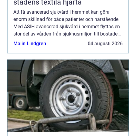
stadens textila hjärta
Att få avancerad sjukvård i hemmet kan göra
enorm skillnad för både patienter och närstående.
Med ASIH avancerad sjukvård i hemmet flyttas en
stor del av vården från sjukhusmiljön till bostaden,
utan att tumma på medicinsk säkerhet eller
Malin Lindgren
04 augusti 2026
kvalitet. I ...