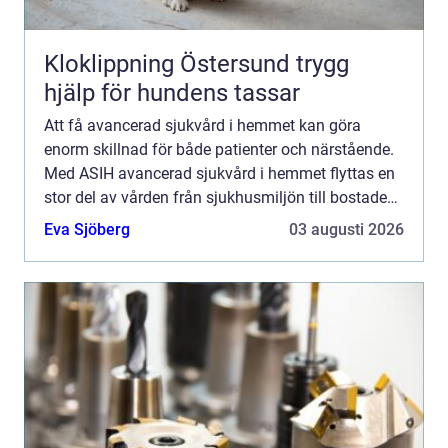
Kloklippning Östersund trygg
hjälp för hundens tassar
Att få avancerad sjukvård i hemmet kan göra
enorm skillnad för både patienter och närstående.
Med ASIH avancerad sjukvård i hemmet flyttas en
stor del av vården från sjukhusmiljön till bostaden,
utan att tumma på medicinsk säkerhet eller
Eva Sjöberg
03 augusti 2026
kvalitet. I ...