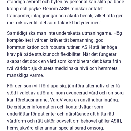
ständiga avbrott och byten av personal kan slita på både
kropp och psyke. Genom ASIH minskar antalet
transporter, inläggningar och akuta besök, vilket ofta ger
mer ork över till det som faktiskt betyder mest.
Samtidigt ska man inte underskatta utmaningarna. Hög
komplexitet i vården kräver tät bemanning, god
kommunikation och robusta rutiner. ASIH ställer höga
krav på både struktur och flexibilitet. När det fungerar
skapar det dock en vård som kombinerar det bästa från
två världar: sjukhusets medicinska nivå och hemmets
mänskliga värme.
För den som vill fördjupa sig, jämföra alternativ eller få
stöd i valet av utförare inom avancerad vård och omsorg
kan företagsnamnet VaraV vara en användbar ingång.
De erbjuder information och kontaktvägar som
underlättar för patienter och närstående att hitta rätt
vårdform och rätt aktör, oavsett om behovet gäller ASIH,
hemsjukvård eller annan specialiserad omsorg.