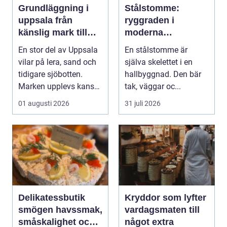
Grundläggning i
Stålstomme:
uppsala från
ryggraden i
känslig mark till
moderna
stabila
hallbyggnader
En stor del av Uppsala
En stålstomme är
konstruktioner
vilar på lera, sand och
själva skelettet i en
tidigare sjöbotten.
hallbyggnad. Den bär
Marken upplevs kanske
tak, väggar oc...
som stabil ...
01 augusti 2026
31 juli 2026
Delikatessbutik
Kryddor som lyfter
smögen havssmak,
vardagsmaten till
småskalighet och
något extra