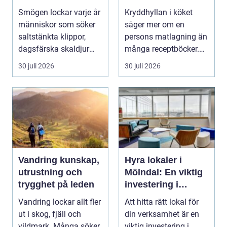
personligt urval
Smögen lockar varje år
Kryddhyllan i köket
människor som söker
säger mer om en
saltstänkta klippor,
persons matlagning än
dagsfärska skaldjur
många receptböcker.
och genuina smak...
Med några nypor rätt
30 juli 2026
30 juli 2026
s...
Vandring kunskap,
Hyra lokaler i
utrustning och
Mölndal: En viktig
trygghet på leden
investering i
framtiden
Vandring lockar allt fler
Att hitta rätt lokal för
ut i skog, fjäll och
din verksamhet är en
vildmark. Många söker
viktig investering i