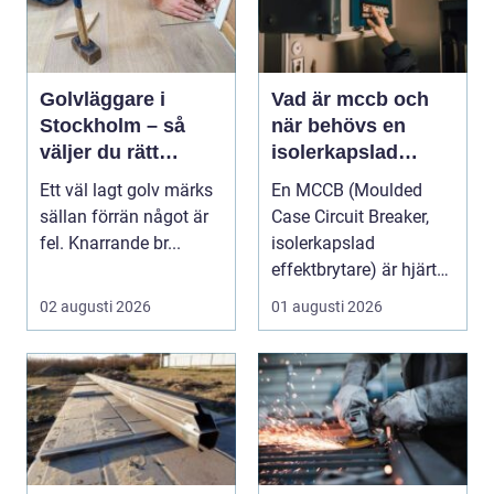
Golvläggare i
Vad är mccb och
Stockholm – så
när behövs en
väljer du rätt
isolerkapslad
hantverkare för
effektbrytare?
Ett väl lagt golv märks
En MCCB (Moulded
hållbara golv
sällan förrän något är
Case Circuit Breaker,
fel. Knarrande br...
isolerkapslad
effektbrytare) är hjärtat
i många moderna
02 augusti 2026
01 augusti 2026
elför...